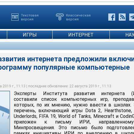
Текстовая
Классическая
версия
версия
ИГРЫ
ИНТЕРНЕТ
НА
развития интернета предложили включ
рограмму популярные компьютерные
 2019 г., 11:13 | последнее обновление: 22 августа 2019 г., 11:13
Эксперты Института развития интернета (
составили список компьютерных игр, преподав
которых, по их мнению, нужно ввести в школах.
перечень, включающий игры Dota 2, Hearthstone,
Underlords, FIFA 19, World of Tanks, Minecraft и Codin
приложен к письму ИРИ, направленно
Минпросвещения. Это письмо было подготовле
рамках инициативы ИРИ по внедрению в школ