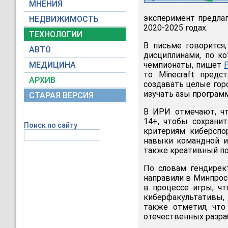
МНЕНИЯ
эксперимент предлаг
НЕДВИЖИМОСТЬ
2020-2025 годах.
ТЕХНОЛОГИИ
В письме говорится
АВТО
дисциплинами, по к
МЕДИЦИНА
чемпионаты, пишет
то Minecraft предс
АРХИВ
создавать целые гор
изучать азы програм
СТАРАЯ ВЕРСИЯ
В ИРИ отмечают, чт
14+, чтобы сохрани
Поиск по сайту
критериям киберспо
навыки командной иг
также креативный по
По словам гендирек
направили в Минпрос
в процессе игры, чт
киберфакультативы,
также отметил, что
отечественных разра