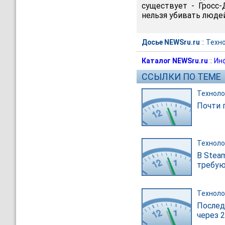
существует - Гросс-
нельзя убивать людей
Досье NEWSru.ru
::
Техн
Каталог NEWSru.ru
::
Ин
ССЫЛКИ ПО ТЕМЕ
Техноло
Почти 
Техноло
В Stea
требую
Техноло
Послед
через 