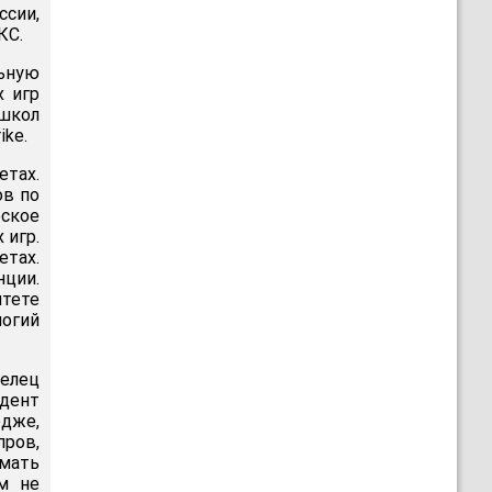
ссии,
КС.
ьную
х игр
 школ
ike.
тах.
ов по
ское
 игр.
етах.
нции.
тете
логий
делец
дент
едже,
пров,
имать
м не