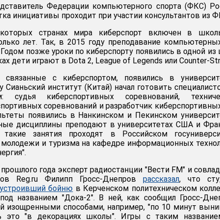
едставитель Федерации компьютерного спорта (ФКС) Ро
тка инициативы проходит при участии консультантов из Ф
которых странах мира киберспорт включен в школ
лько лет. Так, в 2015 году преподавание компьютерны
 Годом позже уроки по киберспорту появились в одной из
ах дети играют в Dota 2, League of Legends или Counter-Str
 связанные с киберспортом, появились в университе
у Сианьский институт (Китай) начал готовить специалист
м: судья киберспортивных соревнований, техниче
портивных соревнований и разработчик киберспортивных
льтеты появились в Нанкинском и Пекинском университ
ные дисциплины преподают в университетах США и Фра
 такие занятия проходят в Российском госуниверси
, молодежи и туризма на кафедре информационных техно
ергия".
 прошлого года эксперт радиостанции "Вести FM" и совла
нов Reg.ru Филипп Гросс-Днепров
рассказал
, что сту
устроивший бойню
в Керченском политехническом колл
под названием "Дока-2". В ней, как сообщил Гросс-Дне
й изощренными способами, например, "по 10 минут вын
ь это "в декорациях школы". Игры с таким название