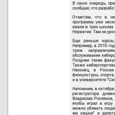
В свою очередь, пр
сообщил, что разрабо
Отметим, что в не
программу уже неско
ввели в трех школах.
Норвегии. Там на урок
Еще раньше курсы,
Например, в 2010 год
трем направления
обслуживание киберс
Позднее такие факу
Также киберспортив
Наконец, в России
физкультуры, спорта
и в университете "Син
Напомним, в октябре
регистратора доме
Владислав Росляков,
якобы играл в игру 
можно убивать люде
им кишки" и делат