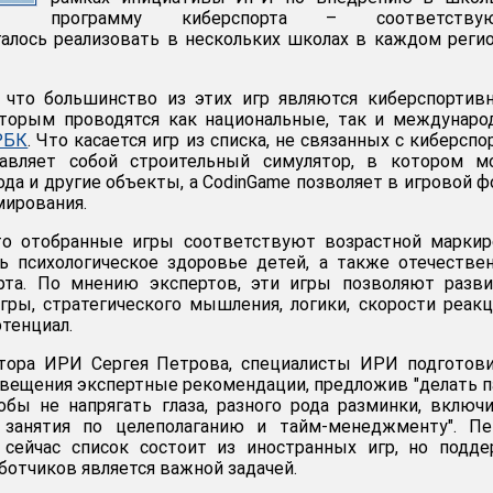
программу киберспорта – соответству
алось реализовать в нескольких школах в каждом реги
, что большинство из этих игр являются киберспорти
оторым проводятся как национальные, так и междунар
РБК
. Что касается игр из списка, не связанных с киберспо
тавляет собой строительный симулятор, в котором м
ода и другие объекты, а CodinGame позволяет в игровой 
мирования.
о отобранные игры соответствуют возрастной маркир
ть психологическое здоровье детей, а также отечеств
рта. По мнению экспертов, эти игры позволяют разви
ры, стратегического мышления, логики, скорости реакц
тенциал.
тора ИРИ Сергея Петрова, специалисты ИРИ подготови
вещения экспертные рекомендации, предложив "делать 
обы не напрягать глаза, разного рода разминки, включ
 занятия по целеполаганию и тайм-менеджменту". Пе
 сейчас список состоит из иностранных игр, но подд
ботчиков является важной задачей.