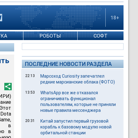
18+
УКА
РОБОТЫ
СОФТ
ить
ПОСЛЕДНИЕ НОВОСТИ РАЗДЕЛА
22:13
Марсоход Curiosity запечатлел
редкие марсианские облака (ФОТО)
13:53
WhatsApp все же отказался
ИРИ)
ограничивать функционал
ание
пользователям, которые не приняли
 Этот
новые правила мессенджера
 Dota
Game,
20:31
Китай запустил первый грузовой
му в
корабль к базовому модулю новой
но в
орбитальной станции
ьную