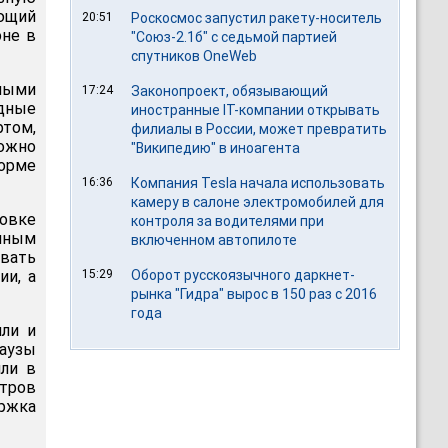
ющий
20:51
Роскосмос запустил ракету-носитель
оне в
"Союз-2.1б" с седьмой партией
спутников OneWeb
вными
17:24
Законопроект, обязывающий
одные
иностранные IT-компании открывать
ртом,
филиалы в России, может превратить
ожно
"Википедию" в иноагента
форме
16:36
Компания Tesla начала использовать
камеру в салоне электромобилей для
овке
контроля за водителями при
енным
включенном автопилоте
вать
ии, а
15:29
Оборот русскоязычного даркнет-
рынка "Гидра" вырос в 150 раз с 2016
года
ли и
паузы
или в
тров
ержка