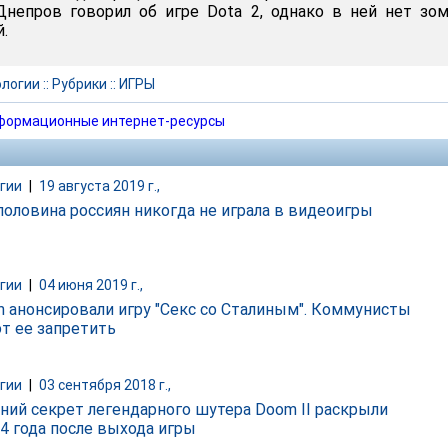
Днепров говорил об игре Dota 2, однако в ней нет зо
.
ологии
::
Рубрики
::
ИГРЫ
формационные интернет-ресурсы
гии
|
19 августа 2019 г.,
половина россиян никогда не играла в видеоигры
гии
|
04 июня 2019 г.,
m анонсировали игру "Секс со Сталиным". Коммунисты
т ее запретить
гии
|
03 сентября 2018 г.,
ний секрет легендарного шутера Doom II раскрыли
24 года после выхода игры