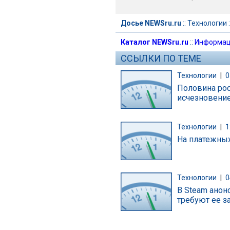
Досье NEWSru.ru
::
Технологии
:
Каталог NEWSru.ru
::
Информац
ССЫЛКИ ПО ТЕМЕ
Технологии
|
0
Половина рос
исчезновение
Технологии
|
1
На платежных
Технологии
|
0
В Steam анон
требуют ее з