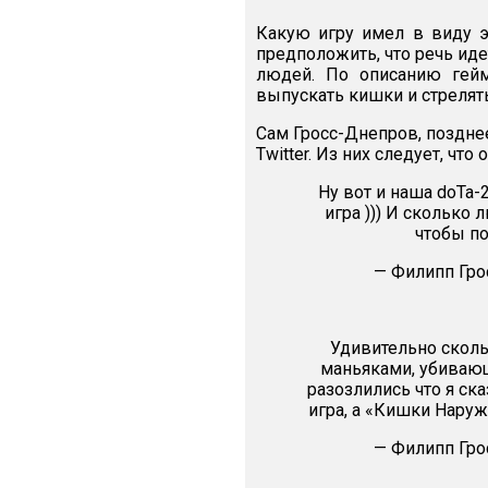
Какую игру имел в виду э
предположить, что речь иде
людей. По описанию гей
выпускать кишки и стрелят
Сам Гросс-Днепров, поздне
Twitter. Из них следует, что
Ну вот и наша doTa-
игра ))) И сколько
чтобы п
— Филипп Гро
Удивительно сколь
маньяками, убивающ
разозлились что я ск
игра, а «Кишки Наруж
— Филипп Гро