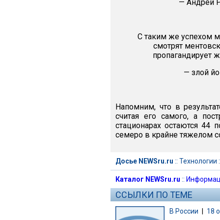
— Андрей 
С таким же успехом м
смотрят ментовск
пропагандирует 
— злой йо
Напомним, что в результа
считая его самого, а по
стационарах остаются 44 п
семеро в крайне тяжелом со
Досье NEWSru.ru
::
Технологии
:
Каталог NEWSru.ru
::
Информац
ССЫЛКИ ПО ТЕМЕ
В России
|
18 о