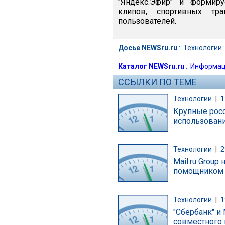
"Яндекс.Эфир" и формир
клипов, спортивных тр
пользователей.
Досье NEWSru.ru
::
Технологии
:
Каталог NEWSru.ru
::
Информац
ССЫЛКИ ПО ТЕМЕ
Технологии
|
1
Крупные росс
использован
Технологии
|
2
Mail.ru Group
помощником 
Технологии
|
1
"Сбербанк" и 
совместного 