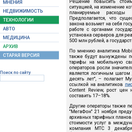
Решение повысить стоим
МНЕНИЯ
ситуацией, на изменение ко
НЕДВИЖИМОСТЬ
планируемые расходы 
Предполагается, что сущ
ТЕХНОЛОГИИ
закона возьмет на себя гос
АВТО
работе с органами госуда
установка серверов для реа
МЕДИЦИНА
500 млн рублей, а государст
АРХИВ
По мнению аналитика Mobil
СТАРАЯ ВЕРСИЯ
также будут вынуждены под
тарифы на мобильную св
операторов росли значител
Поиск по сайту
является логичным шагом 
десять лет", – полагает М
ссылкой на аналитиков
пи
Content Review, рост це
составить 17–18%.
Другие операторы также пе
"МегаФон" 21 ноября пред
архивных тарифных планов с
стоимости услуг в междун
компания МТС 3 декабря