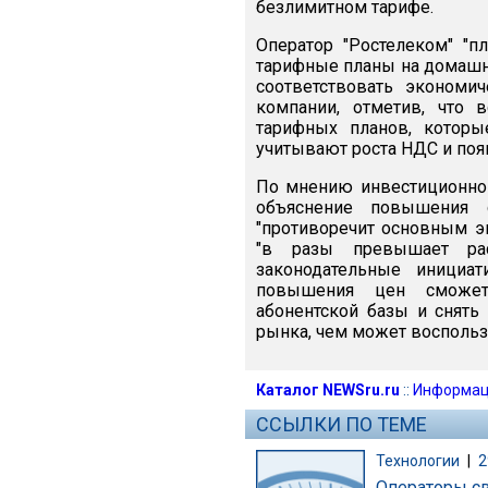
безлимитном тарифе.
Оператор "Ростелеком" "п
тарифные планы на домашни
соответствовать экономи
компании, отметив, что 
тарифных планов, которы
учитывают роста НДС и поя
По мнению инвестиционног
объяснение повышения 
"противоречит основным э
"в разы превышает ра
законодательные инициат
повышения цен сможет 
абонентской базы и снять
рынка, чем может воспользо
Каталог NEWSru.ru
::
Информац
ССЫЛКИ ПО ТЕМЕ
Технологии
|
2
Операторы св