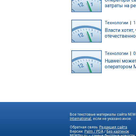
затраты на р
Технологии
|
1
Власти хотят
отечественно
Технологии
|
0
Huawei может
оператором М
Все текстовые материалы сайта NEWS
International
, если не указано иное.
Обратная связь:
Редакция сайта
Версии:
Palm / PDA
/
Без картинок
NEWSru.ru – самые быстрые новости