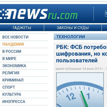
ГАДЖЕТЫ
ЗАКОНЫ И СУДЫ
ТЕХНОЛОГИИ
ВСЕ НОВОСТИ
ПАНДЕМИЯ
РБК: ФСБ потребо
В РОССИИ
шифрования, но к
В МИРЕ
пользователей
ЭКОНОМИКА
Moscow-Live.ru / Ми
Moscow-Live.ru / В
Pixabay.com
время публикации: 04 июня 2019 г., 1
РЕЛИГИЯ
КРИМИНАЛ
СПОРТ
КУЛЬТУРА
ИНОПРЕССА