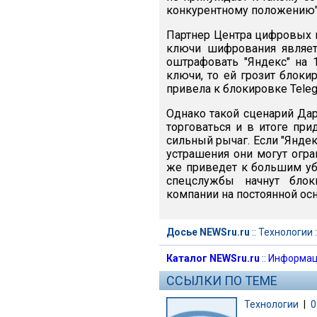
конкурентному положению",
Партнер Центра цифровых п
ключи шифрования являет
оштрафовать "Яндекс" на 
ключи, то ей грозит блоки
привела к блокировке Teleg
Однако такой сценарий Дар
торговаться и в итоге при
сильный рычаг. Если "Яндек
устрашения они могут огра
же приведет к большим уб
спецслужбы начнут блок
компании на постоянной осн
Досье NEWSru.ru
::
Технологии
:
Каталог NEWSru.ru
::
Информац
ССЫЛКИ ПО ТЕМЕ
Технологии
|
0