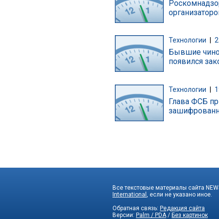
Роскомнадзор
организаторо
Технологии
|
2
Бывшие чинов
появился зак
Технологии
|
1
Глава ФСБ пр
зашифрованн
Все текстовые материалы сайта NEWS
International
, если не указано иное.
Обратная связь:
Редакция сайта
Версии:
Palm / PDA
/
Без картинок