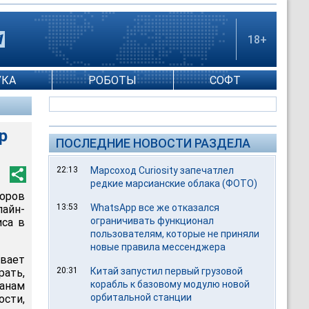
18+
УКА
РОБОТЫ
СОФТ
р
ПОСЛЕДНИЕ НОВОСТИ РАЗДЕЛА
22:13
Марсоход Curiosity запечатлел
редкие марсианские облака (ФОТО)
оров
13:53
WhatsApp все же отказался
айн-
ограничивать функционал
иса в
пользователям, которые не приняли
новые правила мессенджера
вает
20:31
Китай запустил первый грузовой
рать,
корабль к базовому модулю новой
ганам
орбитальной станции
ости,