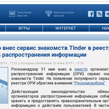
Текстовая
Классическая
версия
версия
ИГРЫ
ИНТЕРНЕТ
НА
внес сервис знакомств Tinder в реест
в распространения информации
19 г., 12:26 | последнее обновление: 03 июня 2019 г., 12:26
g
Роскомнадзор 31 мая внес в
реестр
организат
распространения информации (ОРИ) сервис онл
знакомств Tinder. На появление популярного серв
реестре ОРИ обратила внимание
"Роскомсвобода"
.
Действующее законодательство обязы
организаторов распространения информации соби
хранить и предоставлять правоохранительным ор
информацию о действиях пользователей. В частн