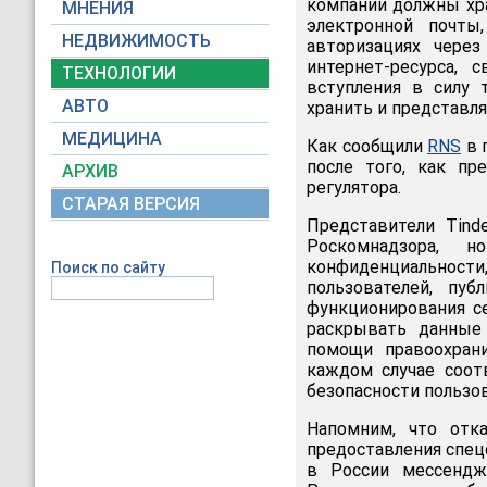
компании должны хра
МНЕНИЯ
электронной почты
НЕДВИЖИМОСТЬ
авторизациях через
интернет-ресурса,
ТЕХНОЛОГИИ
вступления в силу 
АВТО
хранить и представл
МЕДИЦИНА
Как сообщили
RNS
в 
после того, как пр
АРХИВ
регулятора.
СТАРАЯ ВЕРСИЯ
Представители Tind
Роскомнадзора,
конфиденциальност
Поиск по сайту
пользователей, пу
функционирования се
раскрывать данные
помощи правоохран
каждом случае соот
безопасности пользов
Напомним, что отк
предоставления спец
в России мессендж