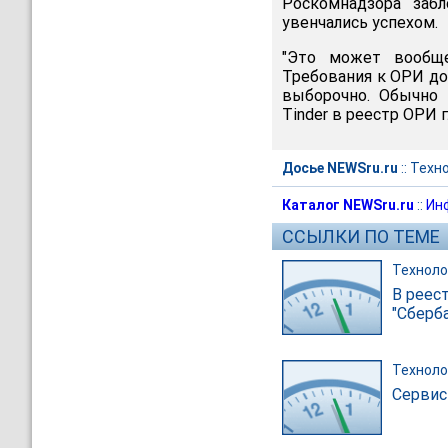
Роскомнадзора забл
увенчались успехом.
"Это может вообще
Требования к ОРИ до
выборочно. Обычно 
Tinder в реестр ОРИ 
Досье NEWSru.ru
::
Техн
Каталог NEWSru.ru
::
Ин
ССЫЛКИ ПО ТЕМЕ
Техноло
В реес
"Сберб
Техноло
Сервис