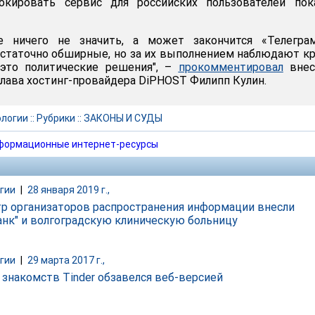
окировать сервис для российских пользователей пок
 ничего не значить, а может закончится «Телеграм
статочно обширные, но за их выполнением наблюдают к
это политические решения", –
прокомментировал
внес
глава хостинг-провайдера DiPHOST Филипп Кулин.
ологии
::
Рубрики
::
ЗАКОНЫ И СУДЫ
формационные интернет-ресурсы
гии
|
28 января 2019 г.,
тр организаторов распространения информации внесли
анк" и волгоградскую клиническую больницу
гии
|
29 марта 2017 г.,
 знакомств Tinder обзавелся веб-версией