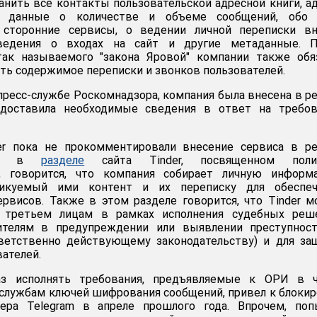
нить все контакты пользовательской адресной книги, а
, данные о количестве и объеме сообщений, обо 
 сторонние сервисы, о ведении личной переписки вн
 сведения о входах на сайт и другие метаданные. П
так называемого "закона Яровой" компании также обя
ять содержимое переписки и звонков пользователей.
пресс-службе Роскомнадзора, компания была внесена в р
едоставила необходимые сведения в ответ на требов
er пока не прокомментировали внесение сервиса в ре
 но в
разделе
сайта Tinder, посвященном поли
и, говорится, что компания собирает личную информ
бликуемый ими контент и их переписку для обеспеч
рвисов. Также в этом разделе говорится, что Tinder 
 третьем лицам в рамках исполнения судебных реше
ителям в предупреждении или выявлении преступност
ветственно действующему законодательству) и для за
ателей.
аз исполнять требования, предъявляемые к ОРИ в ч
службам ключей шифрования сообщений, привел к блоки
ера Telegram в апреле прошлого года. Впрочем, поп