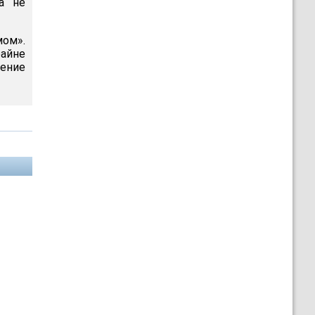
а не
ом».
райне
ение