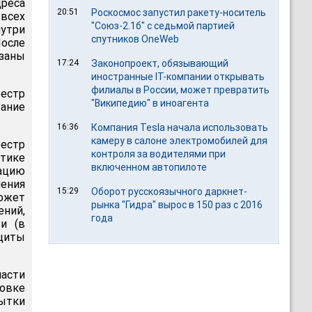
дреса
20:51
Роскосмос запустил ракету-носитель
всех
"Союз-2.1б" с седьмой партией
утри
спутников OneWeb
осле
заны
17:24
Законопроект, обязывающий
иностранные IT-компании открывать
филиалы в России, может превратить
еестр
"Википедию" в иноагента
ание
16:36
Компания Tesla начала использовать
камеру в салоне электромобилей для
естр
контроля за водителями при
тике
включенном автопилоте
ацию
ения
15:29
Оборот русскоязычного даркнет-
может
рынка "Гидра" вырос в 150 раз с 2016
ний,
года
и (в
щиты
асти
ровке
ытки