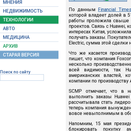
МНЕНИЯ
По данным
Financial Time
НЕДВИЖИМОСТЬ
которой владеет долей в 5
ТЕХНОЛОГИИ
работы проложила свыше 5
проектов. Связь с Huawei,
АВТО
интересах Китая, усложнил
МЕДИЦИНА
получать заказы. Покупател
Electric, сумма этой сделки 
АРХИВ
Что же касается произво
СТАРАЯ ВЕРСИЯ
пишет, что компания Foxco
несколько производственны
всей видимости, так H
Поиск по сайту
американских властей, к
компании по производству 
SCMP отмечает, что в на
выполнить заказы Huawei 
рассчитывала стать лидер
теперь компания вынуждена
вовсе невыполнимым в обо
Напомним, 15 мая презид
блокировать покупку а