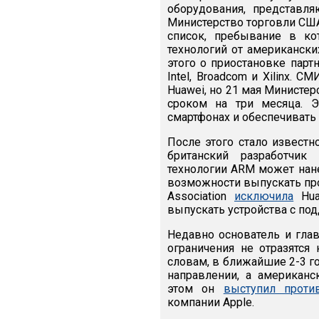
оборудования, представля
Министерство торговли С
список, пребывание в ко
технологий от американски
этого о приостановке пар
Intel, Broadcom и Xilinx. 
Huawei, но 21 мая Министе
сроком на три месяца. Э
смартфонах и обеспечивать
После этого стало известн
британский разработчи
технологии ARM может нан
возможности выпускать про
Association
исключила
Hua
выпускать устройства с под
Недавно основатель и гла
ограничения не отразятся
словам, в ближайшие 2-3 г
направлении, а американс
этом он
выступил проти
компании Apple.