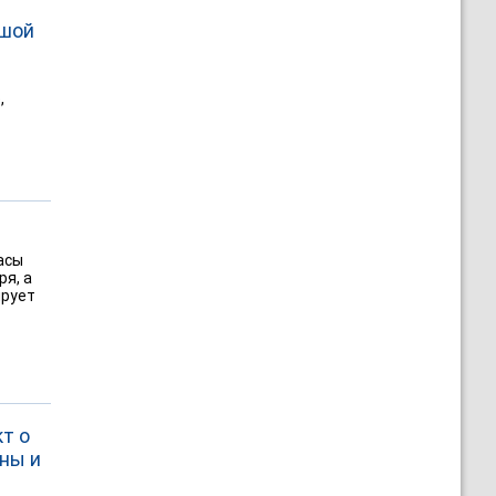
ьшой
,
асы
ря, а
ирует
т о
ны и