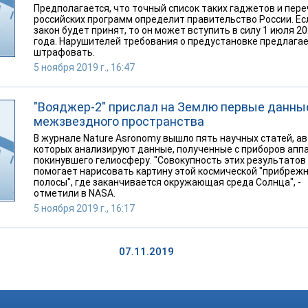
Предполагается, что точный список таких гаджетов и пер
российских программ определит правительство России. Ес
закон будет принят, то он может вступить в силу 1 июля 2
года. Нарушителей требования о предустановке предлага
штрафовать.
5 ноября 2019 г., 16:47
"Вояджер-2" прислал на Землю первые данны
межзвездного пространства
В журнале Nature Asronomy вышло пять научных статей, а
которых анализируют данные, полученные с приборов апп
покинувшего гелиосферу. "Совокупность этих результатов
помогает нарисовать картину этой космической "прибреж
полосы", где заканчивается окружающая среда Солнца", -
отметили в NASA.
5 ноября 2019 г., 16:17
07.11.2019