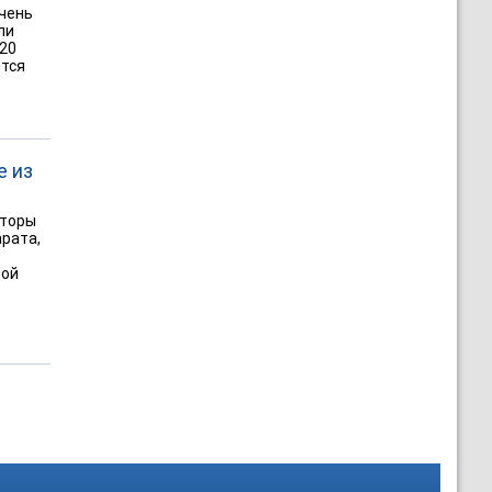
ечень
ли
020
ется
е из
вторы
арата,
ной