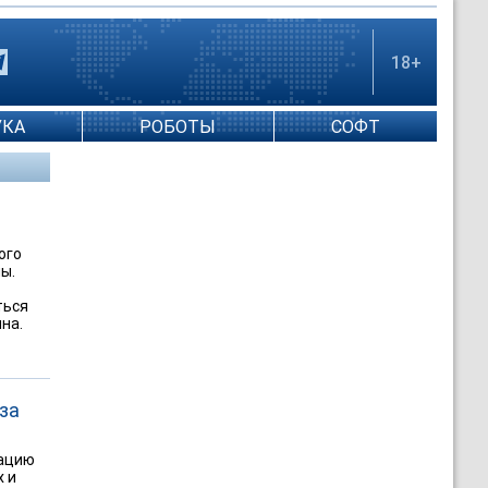
18+
УКА
РОБОТЫ
СОФТ
ого
ы.
ться
на.
за
тацию
х и