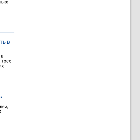
лько
е
ть в
 в
 трех
их
"
лей,
В