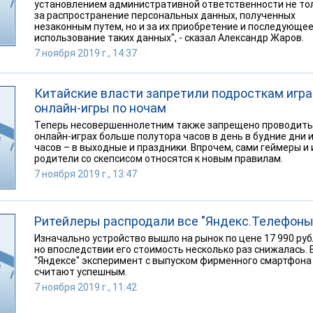
установлением административной ответственности не то
за распространение персональных данных, полученных
незаконным путем, но и за их приобретение и последующе
использование таких данных", - сказал Александр Жаров.
7 ноября 2019 г., 14:37
Китайские власти запретили подросткам игра
онлайн-игры по ночам
Теперь несовершеннолетним также запрещено проводить
онлайн-играх больше полутора часов в день в будние дни и
часов – в выходные и праздники. Впрочем, сами геймеры и 
родители со скепсисом относятся к новым правилам.
7 ноября 2019 г., 13:47
Ритейлеры распродали все "Яндекс.Телефоны
Изначально устройство вышло на рынок по цене 17 990 руб
но впоследствии его стоимость несколько раз снижалась. 
"Яндексе" эксперимент с выпуском фирменного смартфона
считают успешным.
7 ноября 2019 г., 11:42