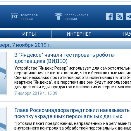
Текстовая
Классическая
версия
версия
ИГРЫ
ИНТЕРНЕТ
НА
верг, 7 ноября 2019 г.
В "Яндексе" начали тестировать робота-
доставщика (ВИДЕО)
Устройство "Яндекс.Ровер" использует для самостоятельн
передвижения те же технологии, что и беспилотные машин
Сейчас несколько прототипов робота испытывают в штаб-
квартире "Яндекса", а в перспективе они будут использова
для доставки еды, продуктов и заказов из интернет-магази
7 ноября 2019 г., 16:39
Глава Роскомнадзора предложил наказывать 
покупку украденных персональных данных
"Готовим пакет предложений, направленных на регламен
внутреннего контроля за обработкой персональных данны