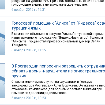
ресурсах на уровне 49%. При этом оценивать стоит только
голосующие акции, а не экономическое участие.
6 ноября 2019 г., 12:31
Голосовой помощник "Алиса" от "Яндекса" осв
турецкий язык
В компании объявили о запуске "Алисы" в турецкой версии
навигационного приложения "Яндекс.Навигатор". Голосом
"Алисы" в Турции стал профессиональный диктор Селяй
Ташдоген.
6 ноября 2019 г., 11:15
В Росгвардии попросили разрешить сотрудни
сбивать дроны-нарушители из огнестрельного
оружия
С таким мнением выступил на слушаниях в Госдуме
замдиректора Росгвардии Олег Борукаев. Он указал на вы
стоимость комплексов для борьбы с беспилотниками при
помощи подавления радиосигнала.
6 ноября 2019 г., 10:23