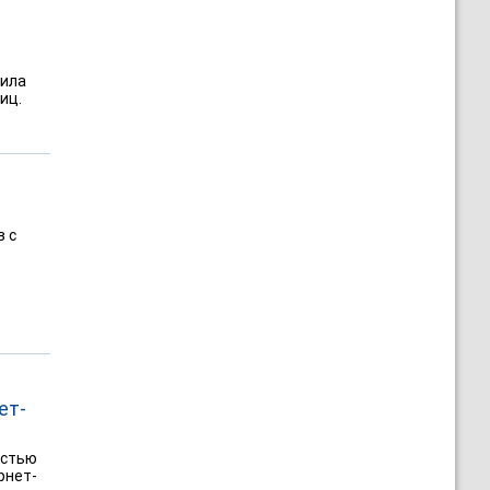
вила
иц.
 с
ет-
остью
рнет-