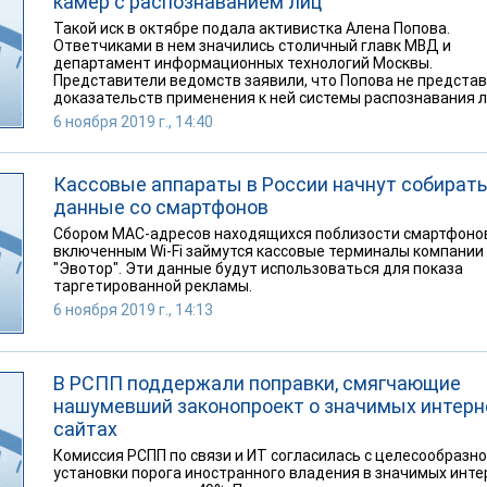
камер с распознаванием лиц
Такой иск в октябре подала активистка Алена Попова.
Ответчиками в нем значились столичный главк МВД и
департамент информационных технологий Москвы.
Представители ведомств заявили, что Попова не предста
доказательств применения к ней системы распознавания л
6 ноября 2019 г., 14:40
Кассовые аппараты в России начнут собирать
данные со смартфонов
Сбором MAC-адресов находящихся поблизости смартфонов
включенным Wi-Fi займутся кассовые терминалы компании
"Эвотор". Эти данные будут использоваться для показа
таргетированной рекламы.
6 ноября 2019 г., 14:13
В РСПП поддержали поправки, смягчающие
нашумевший законопроект о значимых интерн
сайтах
Комиссия РСПП по связи и ИТ согласилась с целесообразн
установки порога иностранного владения в значимых инте