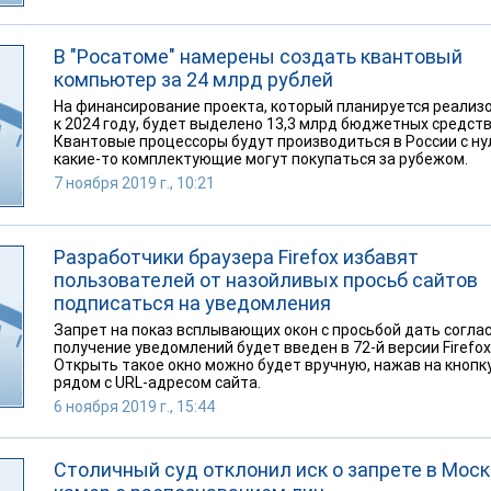
В "Росатоме" намерены создать квантовый
компьютер за 24 млрд рублей
На финансирование проекта, который планируется реализ
к 2024 году, будет выделено 13,3 млрд бюджетных средств
Квантовые процессоры будут производиться в России с нул
какие-то комплектующие могут покупаться за рубежом.
7 ноября 2019 г., 10:21
Разработчики браузера Firefox избавят
пользователей от назойливых просьб сайтов
подписаться на уведомления
Запрет на показ всплывающих окон с просьбой дать соглас
получение уведомлений будет введен в 72-й версии Firefox
Открыть такое окно можно будет вручную, нажав на кнопк
рядом с URL-адресом сайта.
6 ноября 2019 г., 15:44
Столичный суд отклонил иск о запрете в Мос