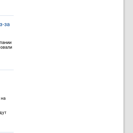
з-за
мпании
ровали
 на
дут