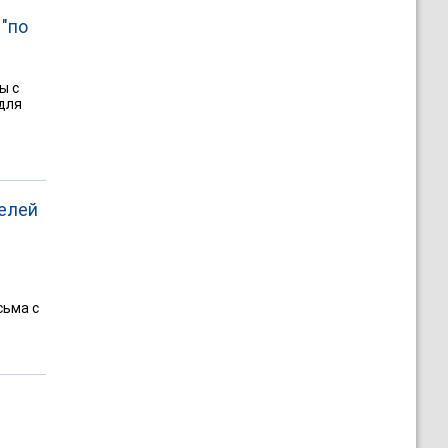
"по
ы с
 для
елей
сьма с