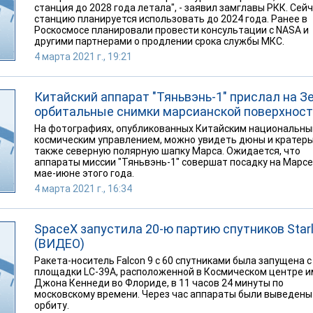
станция до 2028 года летала", - заявил замглавы РКК. Сей
станцию планируется использовать до 2024 года. Ранее в
Роскосмосе планировали провести консультации с NASA и
другими партнерами о продлении срока службы МКС.
4 марта 2021 г., 19:21
Китайский аппарат "Тяньвэнь-1" прислал на 
орбитальные снимки марсианской поверхнос
На фотографиях, опубликованных Китайским национальн
космическим управлением, можно увидеть дюны и кратеры
также северную полярную шапку Марса. Ожидается, что
аппараты миссии "Тяньвэнь-1" совершат посадку на Марсе
мае-июне этого года.
4 марта 2021 г., 16:34
SpaceX запустила 20-ю партию спутников Starl
(ВИДЕО)
Ракета-носитель Falcon 9 с 60 спутниками была запущена с
площадки LC-39A, расположенной в Космическом центре 
Джона Кеннеди во Флориде, в 11 часов 24 минуты по
московскому времени. Через час аппараты были выведены
орбиту.