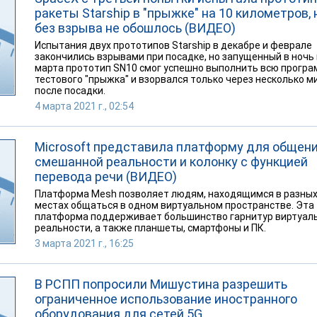
ракеты Starship в "прыжке" на 10 километров, 
без взрыва не обошлось (ВИДЕО)
Испытания двух прототипов Starship в декабре и феврале
закончились взрывами при посадке, но запущенный в ночь 
марта прототип SN10 смог успешно выполнить всю програ
тестового "прыжка" и взорвался только через несколько м
после посадки.
4 марта 2021 г., 02:54
Microsoft представила платформу для общени
смешанной реальности и колонку с функцией
перевода речи (ВИДЕО)
Платформа Mesh позволяет людям, находящимся в разны
местах общаться в одном виртуальном пространстве. Эта
платформа поддерживает большинство гарнитур виртуал
реальности, а также планшеты, смартфоны и ПК.
3 марта 2021 г., 16:25
В РСПП попросили Мишустина разрешить
ограниченное использование иностранного
оборудования для сетей 5G