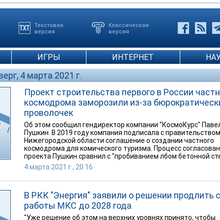
Текстовая
Классическая
версия
версия
ИГРЫ
ИНТЕРНЕТ
НА
верг, 4 марта 2021 г.
Проект строительства первого в России частн
космодрома заморозили из-за бюрократическ
проволочек
Об этом сообщил гендиректор компании "КосмоКурс" Паве
Пушкин. В 2019 году компания подписала с правительство
Нижегородской области соглашение о создании частного
космодрома для комического туризма. Процесс согласова
проекта Пушкин сравнил с "пробиванием лбом бетонной ст
4 марта 2021 г., 20:16
В РКК "Энергия" заявили о решении продлить 
работы МКС до 2028 года
"Уже решение об этом на верхних уровнях принято, чтобы