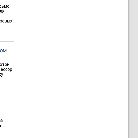
сьмо,
для
ировых
ром
тотой
цессор
ку
ей
н
,