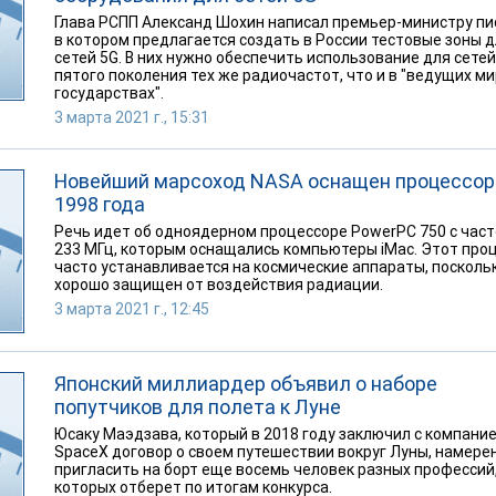
Глава РСПП Александ Шохин написал премьер-министру пи
в котором предлагается создать в России тестовые зоны 
сетей 5G. В них нужно обеспечить использование для сетей
пятого поколения тех же радиочастот, что и в "ведущих м
государствах".
3 марта 2021 г., 15:31
Новейший марсоход NASA оснащен процессо
1998 года
Речь идет об одноядерном процессоре PowerPC 750 с час
233 МГц, которым оснащались компьютеры iMac. Этот про
часто устанавливается на космические аппараты, посколь
хорошо защищен от воздействия радиации.
3 марта 2021 г., 12:45
Японский миллиардер объявил о наборе
попутчиков для полета к Луне
Юсаку Маэдзава, который в 2018 году заключил с компани
SpaceX договор о своем путешествии вокруг Луны, намере
пригласить на борт еще восемь человек разных профессий
которых отберет по итогам конкурса.