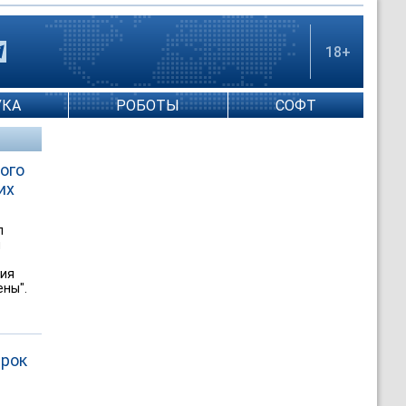
18+
УКА
РОБОТЫ
СОФТ
ого
их
л
м
ния
ены".
срок