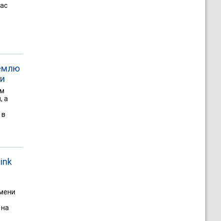
час
Землю
ти
ым
, а
 в
ink
имени
 на