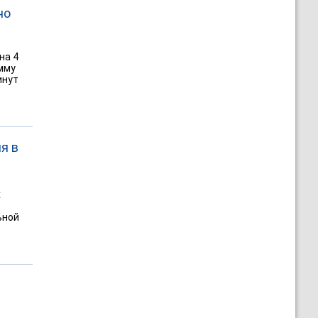
но
на 4
мму
инут
я в
х
ьной