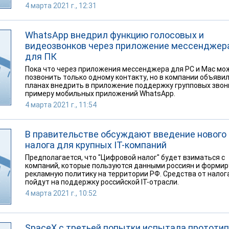
4 марта 2021 г., 12:31
WhatsApp внедрил функцию голосовых и
видеозвонков через приложение мессенджер
для ПК
Пока что через приложения мессенджера для PC и Mac мо
позвонить только одному контакту, но в компании объявил
планах внедрить в приложение поддержку групповых звон
примеру мобильных приложений WhatsApp.
4 марта 2021 г., 11:54
В правительстве обсуждают введение нового
налога для крупных IT-компаний
Предполагается, что "Цифровой налог" будет взиматься с
компаний, которые пользуются данными россиян и формир
рекламную политику на территории РФ. Средства от налог
пойдут на поддержку российской IT-отрасли.
4 марта 2021 г., 10:52
SpaceX с третьей попытки испытала прототип