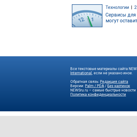
Технологии
|
2
Сервисы для 
могут остави
Все текстовые материалы сайта NEWS
International
, если не указано иное.
Обратная связь:
Редакция сайта
Версии:
Palm / PDA
/
Без картинок
NEWSru.ru – самые быстрые новости
Политика конфиденциальности