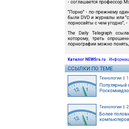
- соглашается профессор М
"Порно" - по-прежнему оди
были DVD и журналы или "с
порносайты с чем угодно", -
The Daily Telegraph ссы
которому, треть опрошен
порнографии можно понять,
Каталог NEWSru.ru
::
Информац
ССЫЛКИ ПО ТЕМЕ
Технологии
|
1
Популярный с
Роскомнадзор
Технологии
|
2
Более полови
компьютеров 