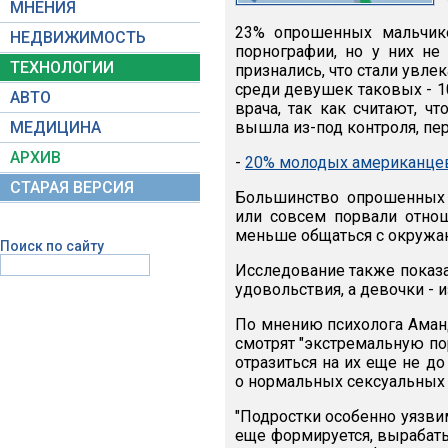
МНЕНИЯ
23% опрошенных мальчико
НЕДВИЖИМОСТЬ
порнографии, но у них н
ТЕХНОЛОГИИ
признались, что стали увл
среди девушек таковых - 1
АВТО
врача, так как считают, ч
МЕДИЦИНА
вышла из-под контроля, пе
АРХИВ
-
20% молодых американцев 
СТАРАЯ ВЕРСИЯ
Большинство опрошенных 
или совсем порвали отно
меньше общаться с окруж
Поиск по сайту
Исследование также показа
удовольствия, а девочки -
По мнению психолога Аманд
смотрят "экстремальную по
отразиться на их еще не д
о нормальных сексуальных
"Подростки особенно уязви
еще формируется, вырабат