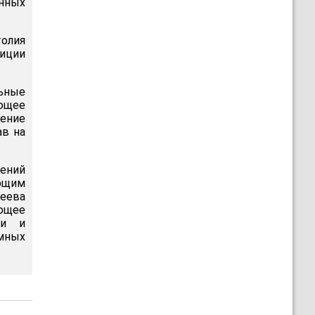
нных
олия
иции
льные
ющее
ление
в на
жений
ующим
реева
ющее
ии и
мных