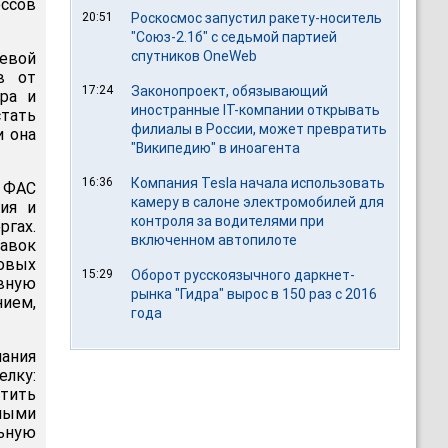
ессов
20:51
Роскосмос запустил ракету-носитель
"Союз-2.1б" с седьмой партией
спутников OneWeb
евой
в от
17:24
Законопроект, обязывающий
ра и
иностранные IT-компании открывать
тать
филиалы в России, может превратить
и она
"Википедию" в иноагента
16:36
Компания Tesla начала использовать
 ФАС
камеру в салоне электромобилей для
ния и
контроля за водителями при
гах.
включенном автопилоте
авок
новых
15:29
Оборот русскоязычного даркнет-
вную
рынка "Гидра" вырос в 150 раз с 2016
ием,
года
пания
елку:
етить
нными
льную