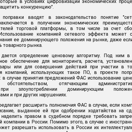
"которые в условиях цифровизации экономических проц
ащитить конкуренцию".
поправки вводят в законодательство понятие "сет
заключается в получении экономических преимущест
ателей торговой платформы, в том числе за счет сбо
 Использование компанией сетевого эффекта может с
нания ее доминирующего положения на рынке, даже есл
 товарного рынка.
 дается определение ценовому алгоритму. Под ним в
ое обеспечение для мониторинга, расчета, установле
вары или для совершения действий при участии в тор
я компаний, использующих такое ПО, в проекте попр
ь: в случае принятия предложений ФАС использование це
обстоятельством, отягчающим администрати
 при злоупотреблении доминирующим положен
ами и при других нарушениях.
редлагает расширить полномочия ФАС в случае, если ком
исание, выданное ей при одобрении ходатайства на сд
я наделить правом в судебном порядке требовать запр
й компании в России. Помимо этого, в случае с иностра
жет разрешать использовать в России их интеллектуа