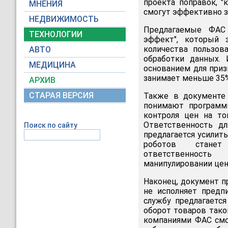
проекта поправок, 
МНЕНИЯ
смогут эффективно з
НЕДВИЖИМОСТЬ
Предлагаемые ФАС 
ТЕХНОЛОГИИ
эффект", который 
количества пользов
АВТО
обработки данных.
МЕДИЦИНА
основанием для приз
занимает меньше 35%
АРХИВ
СТАРАЯ ВЕРСИЯ
Также в документе
понимают программн
контроля цен на то
Ответственность дл
Поиск по сайту
предлагается усилит
роботов станет 
ответственность
манипулировании цен
Наконец, документ п
не исполняет предп
службу предлагаетс
оборот товаров тако
компаниями ФАС смо