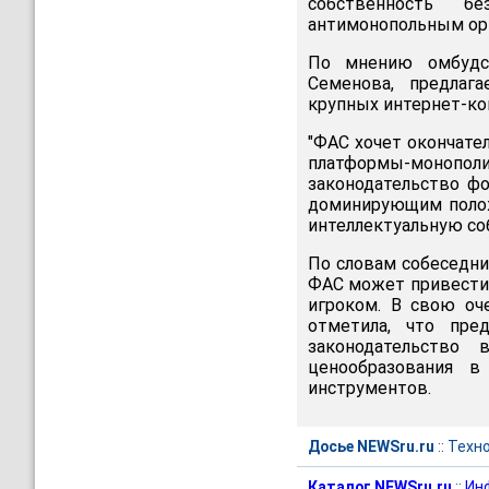
собственность б
антимонопольным орг
По мнению омбудсм
Семенова, предлаг
крупных интернет-комп
"ФАС хочет окончате
платформы-монопо
законодательство фо
доминирующим полож
интеллектуальную со
По словам собеседни
ФАС может привести 
игроком. В свою оч
отметила, что пре
законодательство
ценообразования в
инструментов.
Досье NEWSru.ru
::
Техн
Каталог NEWSru.ru
::
Ин