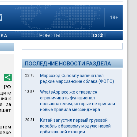
18+
УКА
РОБОТЫ
СОФТ
ПОСЛЕДНИЕ НОВОСТИ РАЗДЕЛА
22:13
Марсоход Curiosity запечатлел
редкие марсианские облака (ФОТО)
) РФ
13:53
WhatsApp все же отказался
щите
ограничивать функционал
ния к
пользователям, которые не приняли
е за
новые правила мессенджера
ишет
20:31
Китай запустил первый грузовой
корабль к базовому модулю новой
Артем
орбитальной станции
товке