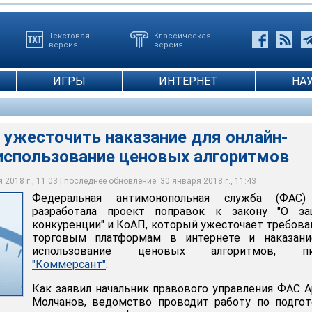
Текстовая
Классическая
версия
версия
ИГРЫ
ИНТЕРНЕТ
НА
 ужесточить наказание для онлайн-
 использование ценовых алгоритмов
2018 г., 11:03 | последнее обновление: 30 января 2018 г., 11:43
Федеральная антимонопольная служба (ФАС
разработала проект поправок к закону "О за
конкуренции" и КоАП, который ужесточает требова
торговым платформам в интернете и наказани
использование ценовых алгоритмов, п
"Коммерсант"
.
Как заявил начальник правового управления ФАС 
Молчанов, ведомство проводит работу по подго