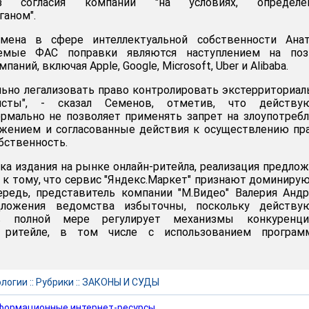
ез согласия компании "на условиях, определе
аном".
ена в сфере интеллектуальной собственности Анат
аемые ФАС поправки являются наступлением на поз
аний, включая Apple, Google, Microsoft, Uber и Alibaba.
льно легализовать право контролировать экстерриториа
листы", - сказал Семенов, отметив, что действу
рмально не позволяет применять запрет на злоупотреб
ением и согласованные действия к осуществлению пра
бственность.
ка издания на рынке онлайн-ритейла, реализация предло
к тому, что сервис "Яндекс.Маркет" признают доминир
ередь, представитель компании "М.Видео" Валерия Анд
дложения ведомства избыточны, поскольку действу
 в полной мере регулирует механизмы конкуренц
 ритейле, в том числе с использованием програм
ологии
::
Рубрики
::
ЗАКОНЫ И СУДЫ
формационные интернет-ресурсы