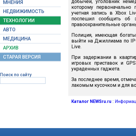
добычей, уголовник неме
МНЕНИЯ
которому первоначально п
НЕДВИЖИМОСТЬ
учетная запись в Xbox Liv
поспешил сообщить об 
ТЕХНОЛОГИИ
правоохранительные орган
АВТО
Полиция, имеющая богаты
МЕДИЦИНА
выйти на Джиллиама по IP-
Live.
АРХИВ
СТАРАЯ ВЕРСИЯ
При задержании в кварти
игровых приставок и GPS-
украденных гаджета.
Поиск по сайту
За последнее время, отмеч
лакомым кусочком и для во
Каталог NEWSru.ru
::
Информац