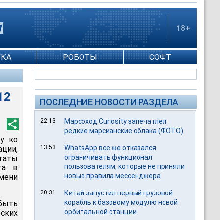
18+
УКА
РОБОТЫ
СОФТ
12
ПОСЛЕДНИЕ НОВОСТИ РАЗДЕЛА
22:13
Марсоход Curiosity запечатлел
редкие марсианские облака (ФОТО)
у ко
13:53
WhatsApp все же отказался
ации,
ограничивать функционал
утаты
пользователям, которые не приняли
та в
новые правила мессенджера
емени
20:31
Китай запустил первый грузовой
корабль к базовому модулю новой
 быть
орбитальной станции
ских