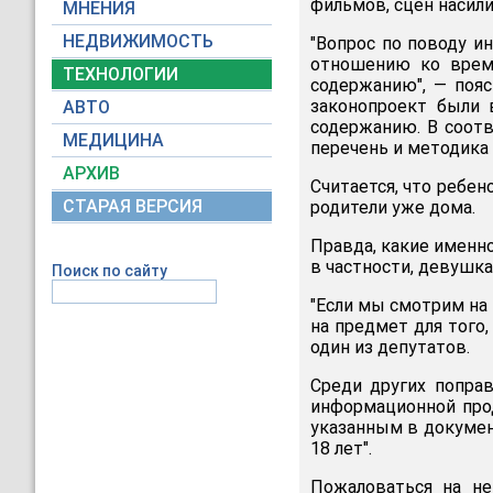
фильмов, сцен насили
МНЕНИЯ
НЕДВИЖИМОСТЬ
"Вопрос по поводу и
отношению ко време
ТЕХНОЛОГИИ
содержанию", — пояс
законопроект были 
АВТО
содержанию. В соотв
МЕДИЦИНА
перечень и методика
АРХИВ
Считается, что ребено
СТАРАЯ ВЕРСИЯ
родители уже дома.
Правда, какие именн
в частности, девушка
Поиск по сайту
"Если мы смотрим на 
на предмет для того,
один из депутатов.
Среди других попра
информационной прод
указанным в документе:
18 лет".
Пожаловаться на не