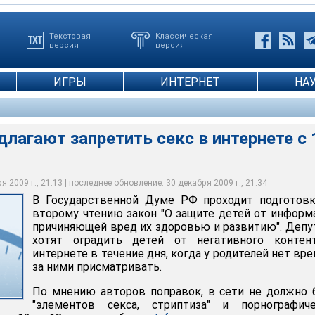
Текстовая
Классическая
версия
версия
ИГРЫ
ИНТЕРНЕТ
НА
лагают запретить секс в интернете с 
 2009 г., 21:13 | последнее обновление: 30 декабря 2009 г., 21:34
В Государственной Думе РФ проходит подготовк
второму чтению закон "О защите детей от информ
причиняющей вред их здоровью и развитию". Деп
хотят оградить детей от негативного контен
интернете в течение дня, когда у родителей нет вр
за ними присматривать.
По мнению авторов поправок, в сети не должно
"элементов секса, стриптиза" и порнографиче