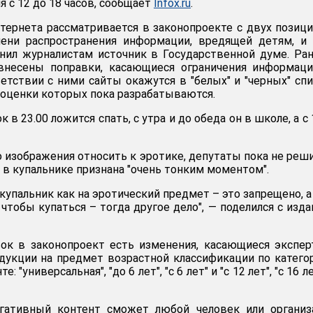
я с 12 до 18 часов, сообщает
Infox.ru
.
нтернета рассматривается в законопроекте с двух позици
ни распространения информации, вредящей детям, и 
нил журналистам источник в Государственной думе. Ра
внесены поправки, касающиеся ограничения информаци
етствии с ними сайты окажутся в "белых" и "черных" спи
 оценки которых пока разрабатываются.
к в 23.00 ложится спать, с утра и до обеда он в школе, а с 
о изображения относить к эротике, депутаты пока не реш
 в купальнике признана "очень тонким моментом".
купальник как на эротический предмет – это запрещено, а
 чтобы купаться – тогда другое дело", — поделился с изд
вок в законопроект есть изменения, касающиеся экспе
укции на предмет возрастной классификации по катего
 "универсальная", "до 6 лет", "с 6 лет" и "с 12 лет", "с 16 лет
гативный контент сможет любой человек или организа