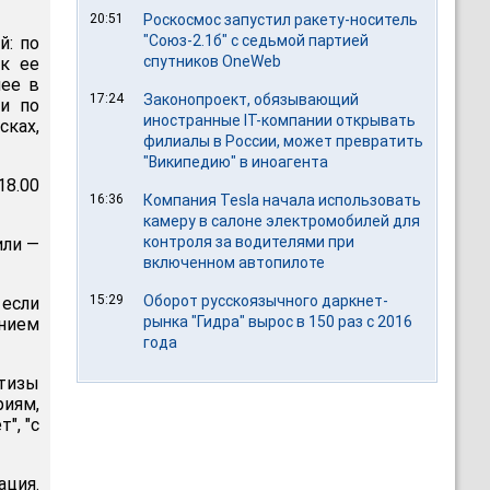
20:51
Роскосмос запустил ракету-носитель
"Союз-2.1б" с седьмой партией
й: по
спутников OneWeb
к ее
нее в
17:24
Законопроект, обязывающий
и по
иностранные IT-компании открывать
сках,
филиалы в России, может превратить
"Википедию" в иноагента
18.00
16:36
Компания Tesla начала использовать
камеру в салоне электромобилей для
контроля за водителями при
или —
включенном автопилоте
15:29
Оборот русскоязычного даркнет-
 если
рынка "Гидра" вырос в 150 раз с 2016
анием
года
ртизы
риям,
", "с
ция.