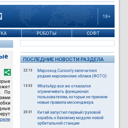
18+
УКА
РОБОТЫ
СОФТ
ные
ПОСЛЕДНИЕ НОВОСТИ РАЗДЕЛА
22:13
Марсоход Curiosity запечатлел
редкие марсианские облака (ФОТО)
торые
13:53
WhatsApp все же отказался
может
ограничивать функционал
. По
пользователям, которые не приняли
зами
новые правила мессенджера
робки
дные
20:31
Китай запустил первый грузовой
берут
корабль к базовому модулю новой
реле
орбитальной станции