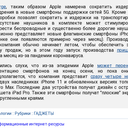
rge
, таким образом Apple намерена сократить издер
дрения в новые смартфоны поддержки сетей 5G. Кроме 
оробки позволят сократить и издержки на транспорти
отсутствие наушников в комплекте может стимулиро
брести беспроводные и существенно более дорогие нау
иционно представляет новые флагманские смартфоны iPh
ынке они появляются примерно через месяц). Произво
омпания обычно начинает летом, чтобы обеспечить з
ту продаж, но в этом году запуск производства
приш
а месяц из-за пандемии коронавируса.
ились слухи, что из-за эпидемии Apple
может перен
зентацию смартфонов на конец осени, но пока он
дполагается, что компания представит
сразу четыре н
 двух наследниках iPhone 11 и обновленных версиях то
Pro Max. Последние два устройства получат дизайн с ос
шета iPad Pro. Также эти смартфоны получат "плоские" э
кругленными краями.
ологии
::
Рубрики
::
ГАДЖЕТЫ
формационные интернет-ресурсы