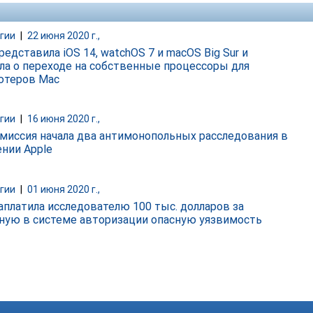
гии
|
22 июня 2020 г.,
редставила iOS 14, watchOS 7 и macOS Big Sur и
ла о переходе на собственные процессоры для
ютеров Mac
гии
|
16 июня 2020 г.,
миссия начала два антимонопольных расследования в
нии Apple
гии
|
01 июня 2020 г.,
заплатила исследователю 100 тыс. долларов за
ную в системе авторизации опасную уязвимость