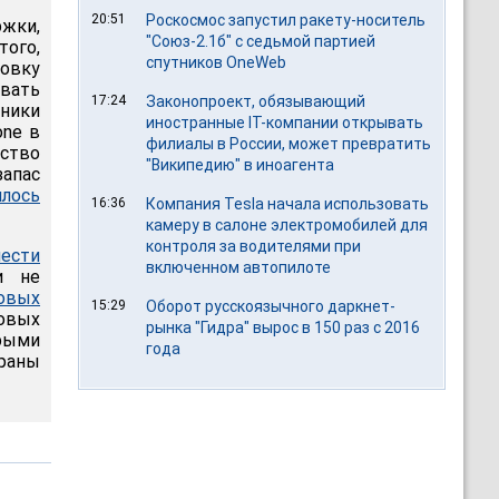
20:51
Роскосмос запустил ракету-носитель
жки,
"Союз-2.1б" с седьмой партией
того,
спутников OneWeb
ровку
вать
17:24
Законопроект, обязывающий
шники
иностранные IT-компании открывать
one в
филиалы в России, может превратить
дство
"Википедию" в иноагента
апас
лось
16:36
Компания Tesla начала использовать
камеру в салоне электромобилей для
контроля за водителями при
ести
включенном автопилоте
и не
овых
15:29
Оборот русскоязычного даркнет-
повых
рынка "Гидра" вырос в 150 раз с 2016
трыми
года
краны