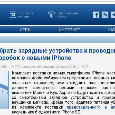
Текстовая
Классическая
версия
версия
ИГРЫ
ИНТЕРНЕТ
НА
убрать зарядные устройства и провод
оробок с новыми iPhone
20 г., 19:07 | последнее обновление: 29 июня 2020 г., 19:07
Photos
Комплект поставки новых смартфонов iPhone, ко
компания Apple собирается представить осенью, 
оказаться скромнее, чем ожидают пользователи
данным известного своими точными прогно
аналитика Минг-чи Куо, Apple не будет класть в ко
со смартфонами зарядное устройство и прово
наушники EarPods. Кроме того, адаптер питания у
из комплекта поставки
представленного в ап
наследника бюджетного iPhone SE.