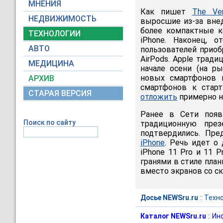
МНЕНИЯ
Как пишет
The Ve
НЕДВИЖИМОСТЬ
выросшие из-за вне
более компактные к
ТЕХНОЛОГИИ
iPhone. Наконец, 
АВТО
пользователей прио
AirPods. Apple трад
МЕДИЦИНА
начале осени (на р
новых смартфонов к
АРХИВ
смартфонов к стар
СТАРАЯ ВЕРСИЯ
отложить
примерно н
Ранее в Сети появ
Поиск по сайту
традиционную пре
подтвердились. Пре
iPhone
. Речь идет о
iPhone 11 Pro и 11 
гранями в стиле план
вместо экранов со с
Досье NEWSru.ru
::
Техн
Каталог NEWSru.ru
::
Ин