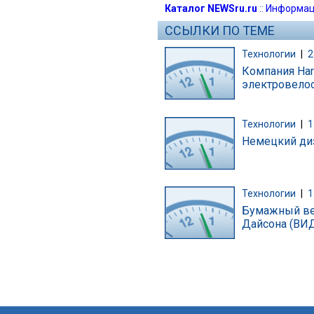
Каталог NEWSru.ru
::
Информац
ССЫЛКИ ПО ТЕМЕ
Технологии
|
2
Компания Har
электровело
Технологии
|
1
Немецкий диз
Технологии
|
1
Бумажный ве
Дайсона (ВИ