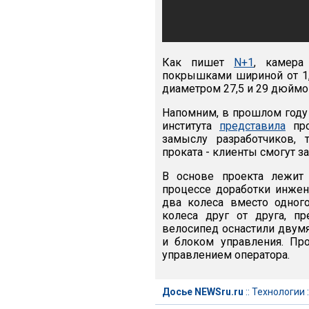
Как пишет
N+1
, камера
покрышками шириной от 1,8
диаметром 27,5 и 29 дюймов
Напомним, в прошлом году 
института
представила
про
замыслу разработчиков, 
проката - клиенты смогут з
В основе проекта лежит
процессе доработки инжен
два колеса вместо одног
колеса друг от друга, п
велосипед оснастили двумя
и блоком управления. Пр
управлением оператора.
Досье NEWSru.ru
::
Технологии
: