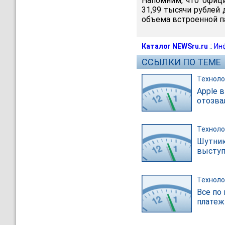
Напомним, что офици
31,99 тысячи рублей 
объема встроенной п
Каталог NEWSru.ru
::
Ин
ССЫЛКИ ПО ТЕМЕ
Техноло
Apple 
отозва
Техноло
Шутник
выступ
Техноло
Все по 
платеж