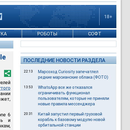
18+
УКА
РОБОТЫ
СОФТ
le
ПОСЛЕДНИЕ НОВОСТИ РАЗДЕЛА
22:13
Марсоход Curiosity запечатлел
редкие марсианские облака (ФОТО)
телей
13:53
WhatsApp все же отказался
утого
ограничивать функционал
вании
пользователям, которые не приняли
ожет,
новые правила мессенджера
20:31
Китай запустил первый грузовой
one 6
корабль к базовому модулю новой
ть и
орбитальной станции
кам,