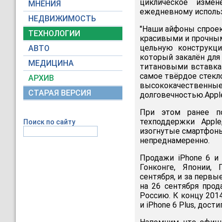
циклическое изме
МНЕНИЯ
ежедневному использ
НЕДВИЖИМОСТЬ
"Наши айфоны спроек
ТЕХНОЛОГИИ
красивыми и прочным
цельную конструкци
АВТО
который закалён для
МЕДИЦИНА
титановыми вставкам
самое твёрдое стекл
АРХИВ
высококачествен
СТАРАЯ ВЕРСИЯ
долговечностью.Apple
При этом ранее 
техподдержки Apple
Поиск по сайту
изогнутые смартфоны
непреднамеренно.
Продажи iPhone 6 и 
Гонконге, Японии,
сентября, и за первы
на 26 сентября прод
Россию. К концу 2014
и iPhone 6 Plus, дости