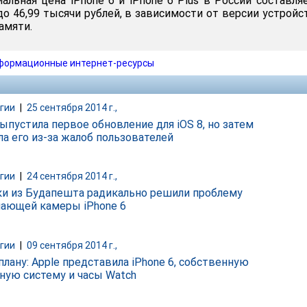
альная цена iPhone 6 и iPhone 6 Plus в России составля
до 46,99 тысячи рублей, в зависимости от версии устройс
амяти.
формационные интернет-ресурсы
гии
|
25 сентября 2014 г.,
выпустила первое обновление для iOS 8, но затем
ла его из-за жалоб пользователей
гии
|
24 сентября 2014 г.,
и из Будапешта радикально решили проблему
ающей камеры iPhone 6
гии
|
09 сентября 2014 г.,
плану: Apple представила iPhone 6, собственную
ную систему и часы Watch