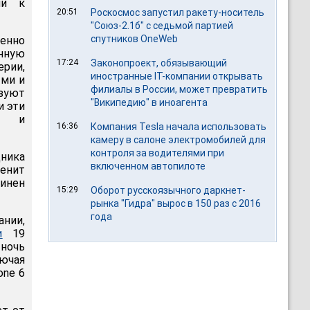
ми к
20:51
Роскосмос запустил ракету-носитель
"Союз-2.1б" с седьмой партией
спутников OneWeb
менно
енную
17:24
Законопроект, обязывающий
рии,
иностранные IT-компании открывать
ыми и
филиалы в России, может превратить
ьзуют
"Википедию" в иноагента
и эти
ью и
16:36
Компания Tesla начала использовать
камеру в салоне электромобилей для
контроля за водителями при
ника
включенном автопилоте
енит
чинен
15:29
Оборот русскоязычного даркнет-
рынка "Гидра" вырос в 150 раз с 2016
года
ании,
и
19
 ночь
лючая
one 6