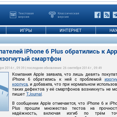
Текстовая
Классическая
версия
версия
ИГРЫ
ИНТЕРНЕТ
НА
пателей iPhone 6 Plus обратились к App
 изогнутый смартфон
я 2014 г., 09:39 | последнее обновление: 26 сентября 2014 г., 09:49
Компания Apple заявила, что лишь девять покупа
iPhone 6 обратились к ней с проблемой
изогн
корпуса
, и добавила, что при нормальном использо
таких дефектов у её смартфонов возникнуть не м
пишет
TJournal
.
В сообщении Apple отмечается, что iPhone 6 и iPh
Plus прошли множество тестов на прочнос
надёжность, включая изгиб по трём точ