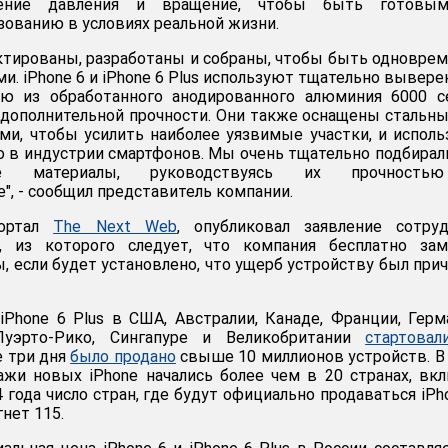
нение давления и вращение, чтобы быть готовы
ованию в условиях реальной жизни.
тированы, разработаны и собраны, чтобы быть одновре
и. iPhone 6 и iPhone 6 Plus используют тщательно вывер
ю из обработанного анодированного алюминия 6000 се
 дополнительной прочности. Они также оснащены стальн
и, чтобы усилить наиболее уязвимые участки, и испол
о в индустрии смартфонов. Мы очень тщательно подбирал
ные материалы, руководствуясь их прочност
", - сообщил представитель компании.
портал
The Next Web
, опубликовал заявление сотруд
, из которого следует, что компания бесплатно зам
, если будет установлено, что ущерб устройству был при
iPhone 6 Plus в США, Австралии, Канаде, Франции, Герм
 Пуэрто-Рико, Сингапуре и Великобритании
стартовал
е три дня
было продано
свыше 10 миллионов устройств. В
ажи новых iPhone начались более чем в 20 странах, вк
 года число стран, где будут официально продаваться iPh
гнет 115.