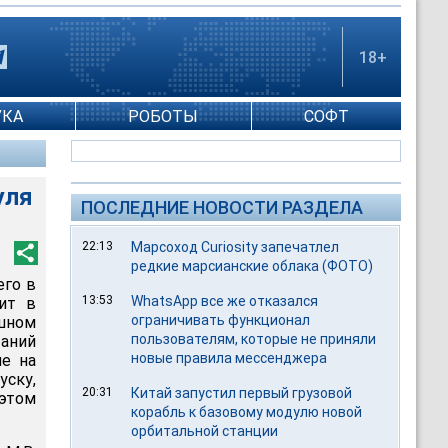
18+
УКА
РОБОТЫ
СОФТ
уля
ПОСЛЕДНИЕ НОВОСТИ РАЗДЕЛА
22:13
Марсоход Curiosity запечатлел
редкие марсианские облака (ФОТО)
его в
13:53
WhatsApp все же отказался
дит в
ограничивать функционал
шном
пользователям, которые не приняли
аний
новые правила мессенджера
ие на
ску,
20:31
Китай запустил первый грузовой
этом
корабль к базовому модулю новой
орбитальной станции