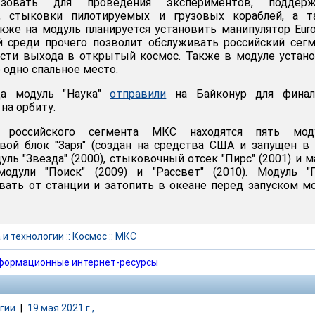
льзовать для проведения экспериментов, поддерж
и, стыковки пилотируемых и грузовых кораблей, а т
акже на модуль планируется установить манипулятор Eur
й среди прочего позволит обслуживать российский сег
сти выхода в открытый космос. Также в модуле устан
 одно спальное место.
да модуль "Наука"
отправили
на Байконур для финал
на орбиту.
 российского сегмента МКС находятся пять моду
вой блок "Заря" (создан на средства США и запущен в
уль "Звезда" (2000), стыковочный отсек "Пирс" (2001) и 
модули "Поиск" (2009) и "Рассвет" (2010). Модуль "
вать от станции и затопить в океане перед запуском м
 и технологии
::
Космос
::
МКС
формационные интернет-ресурсы
гии
|
19 мая 2021 г.,