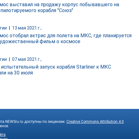
мос выставил на продажу корпус побывавшего на
 пилотируемого корабля "Союз"
гии
|
13 мая 2021 г.,
мос отобрал актрис для полета на МКС, где планируется
художественный фильм о космосе
гии
|
07 мая 2021 г.,
 испытательный запуск корабля Starliner к МКС
или на 30 июля
та NEWSru.ru доступны по лицензии:
Creative Commons Attribution 4.0
 иное.
йта
инок