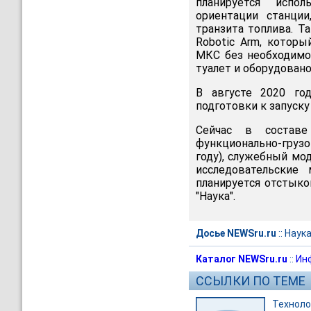
планируется испо
ориентации станци
транзита топлива. Т
Robotic Arm, которы
МКС без необходимо
туалет и оборудовано
В августе 2020 го
подготовки к запуску 
Сейчас в составе
функционально-грузо
году), служебный мод
исследовательские 
планируется отстыко
"Наука".
Досье NEWSru.ru
::
Наука
Каталог NEWSru.ru
::
Ин
ССЫЛКИ ПО ТЕМЕ
Техноло