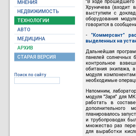
"В ходе прошедшего 
МНЕНИЯ
Хруничева (входит в
НЕДВИЖИМОСТЬ
выступили с доклад
оборудования модул
ТЕХНОЛОГИИ
говорится в сообщени
АВТО
-
"Коммерсант" ра
МЕДИЦИНА
выделенных на уста
АРХИВ
Дальнейшая програм
СТАРАЯ ВЕРСИЯ
панелей солнечных 
контрольное взвеш
обитания экипажа, а
модуля компонентами
Поиск по сайту
необходимые операц
Напомним, лаборатор
модуля "Заря" для МК
работать в состав
дополнительного м
планировалось запуст
и трубопроводах был
множество раз пере
для выработки кисл