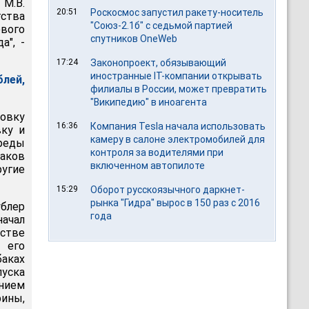
 М.В.
20:51
Роскосмос запустил ракету-носитель
тства
"Союз-2.1б" с седьмой партией
вого
спутников OneWeb
а", -
17:24
Законопроект, обязывающий
иностранные IT-компании открывать
лей,
филиалы в России, может превратить
"Википедию" в иноагента
новку
16:36
Компания Tesla начала использовать
вку и
камеру в салоне электромобилей для
реды
контроля за водителями при
баков
включенном автопилоте
ругие
15:29
Оборот русскоязычного даркнет-
рынка "Гидра" вырос в 150 раз с 2016
ублер
года
начал
стве
 его
баках
пуска
анием
рины,