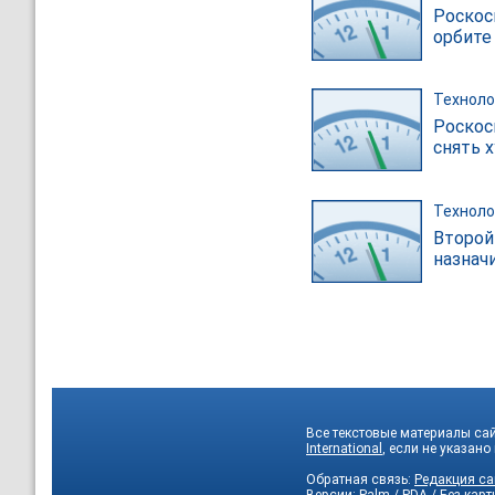
Роскос
орбите
Техноло
Роскос
снять 
Техноло
Второй
назнач
Все текстовые материалы сай
International
, если не указано
Обратная связь:
Редакция са
Версии:
Palm / PDA
/
Без карт