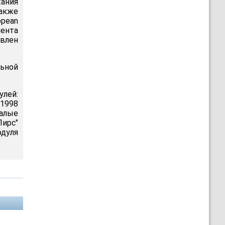
ания
акже
opean
мента
овлен
ьной
лей:
 1998
малые
Пирс"
одуля