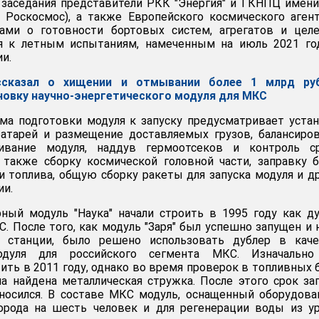
заседания представители РКК "Энергия" и ГКНПЦ имени
 Роскосмос), а также Европейского космического аген
ами о готовности бортовых систем, агрегатов и целе
я к летным испытаниям, намеченным на июль 2021 год
и.
ссказал о хищении и отмывании более 1 млрд руб
новку научно-энергетического модуля для МКС
ма подготовки модуля к запуску предусматривает уста
батарей и размещение доставляемых грузов, балансиро
ивание модуля, наддув гермоотсеков и контроль с
 также сборку космической головной части, заправку 
 топлива, общую сборку ракеты для запуска модуля и д
ии.
ный модуль "Наука" начали строить в 1995 году как д
С. После того, как модуль "Заря" был успешно запущен и 
е станции, было решено использовать дублер в каче
одуля для российского сегмента МКС. Изначально
ить в 2011 году, однако во время проверок в топливных 
а найдена металлическая стружка. После этого срок за
носился. В составе МКС модуль, оснащенный оборудов
орода на шесть человек и для регенерации воды из у