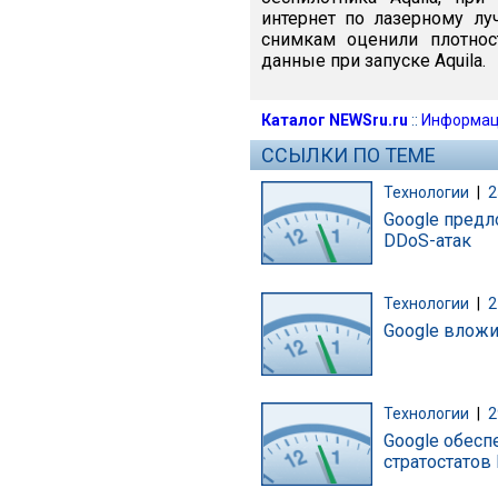
интернет по лазерному лу
снимкам оценили плотнос
данные при запуске Aquila.
Каталог NEWSru.ru
::
Информац
ССЫЛКИ ПО ТЕМЕ
Технологии
|
2
Google пред
DDoS-атак
Технологии
|
2
Google влож
Технологии
|
2
Google обесп
стратостатов