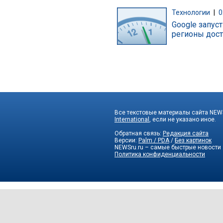
Технологии
|
0
Google запус
регионы дост
Все текстовые материалы сайта NEWS
International
, если не указано иное.
Обратная связь:
Редакция сайта
Версии:
Palm / PDA
/
Без картинок
NEWSru.ru – самые быстрые новости
Политика конфиденциальности