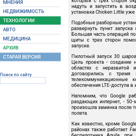
который с трех сторон ок
МНЕНИЯ
надуть и запустить в возд
НЕДВИЖИМОСТЬ
установка Chicken Little у
ТЕХНОЛОГИИ
Подобные разборные устано
развернуть пункт запуска 
АВТО
Большая часть операций по
МЕДИЦИНА
щиты с трех сторон помо
запуске.
АРХИВ
Пилотный запуск 30 шаров
СТАРАЯ ВЕРСИЯ
Цель проекта - создание 
областях с неразвитой и
договорились с тремя 
Поиск по сайту
телекоммуникационные к
обеспечения LTE-доступа в 
Напомним, что Google ра
раздающих интернет, - 50
произошла заминка после т
полета.
Как известно, кроме Googl
районах также работает F
беспилотника Aquila, пр