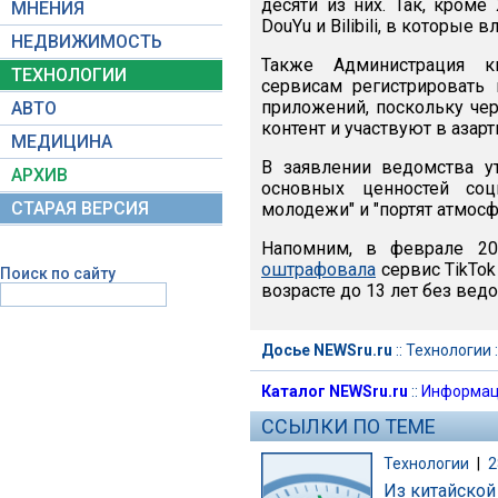
десяти из них. Так, кром
МНЕНИЯ
DouYu и Bilibili, в которые
НЕДВИЖИМОСТЬ
Также Администрация к
ТЕХНОЛОГИИ
сервисам регистрировать
приложений, поскольку че
АВТО
контент и участвуют в азарт
МЕДИЦИНА
В заявлении ведомства у
АРХИВ
основных ценностей соц
СТАРАЯ ВЕРСИЯ
молодежи" и "портят атмосф
Напомним, в феврале 20
оштрафовала
сервис TikTok
Поиск по сайту
возрасте до 13 лет без ведо
Досье NEWSru.ru
::
Технологии
:
Каталог NEWSru.ru
::
Информац
ССЫЛКИ ПО ТЕМЕ
Технологии
|
2
Из китайской 