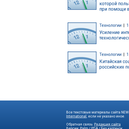
которой поль
при помощи 
Технологии
|
1
Усиление инт
технологичес
Технологии
|
1
Китайская со
российских п
Все текстовые материалы сайта NEWS
International
, если не указано иное.
Обратная связь:
Редакция сайта
Версии:
Palm / PDA
/
Без картинок