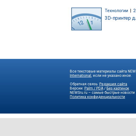
Технологии
|
2
3D-принтер д
Все текстовые материалы сайта NEWS
International
, если не указано иное.
Обратная связь:
Редакция сайта
Версии:
Palm / PDA
/
Без картинок
NEWSru.ru – самые быстрые новости
Политика конфиденциальности