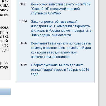
 Как
20:51
Роскосмос запустил ракету-носитель
С США
"Союз-2.1б" с седьмой партией
новой
спутников OneWeb
огам
17:24
Законопроект, обязывающий
иностранные IT-компании открывать
paceX
филиалы в России, может превратить
рону
"Википедию" в иноагента
пытка
ачей.
16:36
Компания Tesla начала использовать
 что
камеру в салоне электромобилей для
я для
контроля за водителями при
включенном автопилоте
y со
15:29
Оборот русскоязычного даркнет-
ода.
рынка "Гидра" вырос в 150 раз с 2016
года