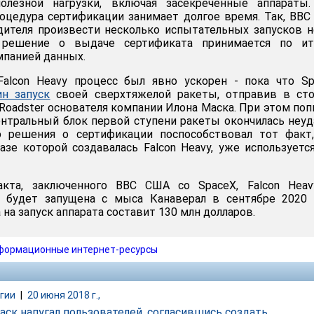
олезной нагрузки, включая засекреченные аппараты.
роцедура сертификации занимает долгое время. Так, ВВ
дителя произвести несколько испытательных запусков 
и решение о выдаче сертификата принимается по ит
панией данных.
Falcon Heavy процесс был явно ускорен - пока что S
ин запуск
своей сверхтяжелой ракеты, отправив в сто
 Roadster основателя компании Илона Маска. При этом по
нтральный блок первой ступени ракеты окончилась неуд
 решения о сертификации поспособствовал тот факт,
базе которой создавалась Falcon Heavy, уже используетс
акта, заключенного ВВС США со SpaceX, Falcon Heav
 будет запущена с мыса Канаверал в сентябре 2020 г
на запуск аппарата составит 130 млн долларов.
формационные интернет-ресурсы
гии
|
20 июня 2018 г.,
аск напугал пользователей, согласившись создать