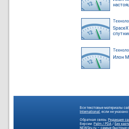
настоя
Техноло
SpaceX
спутни
Техноло
Илон М
Все текстовые материалы сай
International
, если не указано
Обратная связь:
Редакция са
Версии:
Palm / PDA
/
Без карт
NEWSru.ru – самые быстрые 