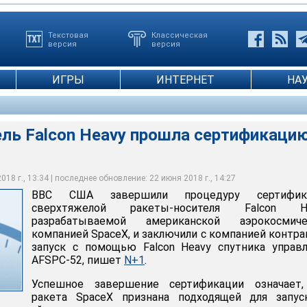
Текстовая
Классическая
версия
версия
ИГРЫ
ИНТЕРНЕТ
НА
ель Falcon Heavy прошла сертификаци
18 г., 13:34 | последнее обновление: 22 июня 2018 г., 14:27
ВВС США завершили процедуру сертифик
сверхтяжелой ракеты-носителя Falcon He
разрабатываемой американской аэрокосмиче
компанией SpaceX, и заключили с компанией контра
запуск с помощью Falcon Heavy спутника управ
AFSPC-52, пишет
N+1
.
Успешное завершение сертификации означает,
ракета SpaceX признана подходящей для запус