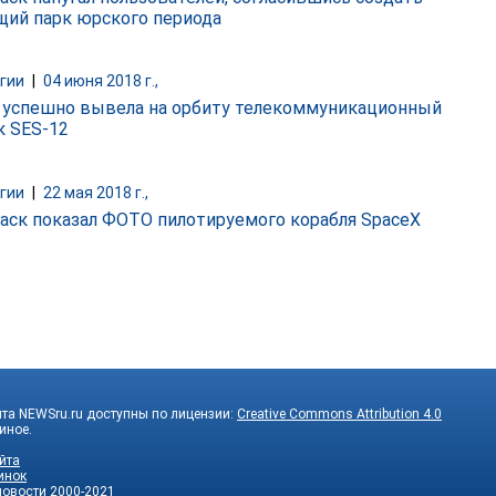
щий парк юрского периода
гии
|
04 июня 2018 г.,
 успешно вывела на орбиту телекоммуникационный
к SES-12
гии
|
22 мая 2018 г.,
аск показал ФОТО пилотируемого корабля SpaceX
та NEWSru.ru доступны по лицензии:
Creative Commons Attribution 4.0
 иное.
йта
инок
новости
2000-2021