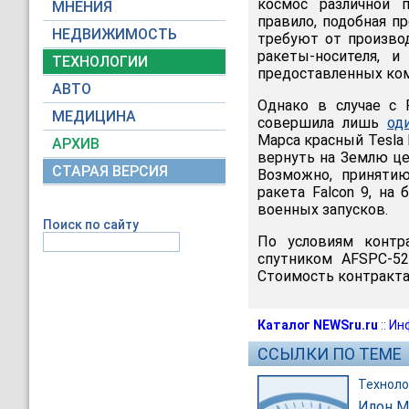
космос различной п
МНЕНИЯ
правило, подобная п
НЕДВИЖИМОСТЬ
требуют от произво
ракеты-носителя, 
ТЕХНОЛОГИИ
предоставленных ком
АВТО
Однако в случае с 
МЕДИЦИНА
совершила лишь
од
Марса красный Tesla
АРХИВ
вернуть на Землю це
СТАРАЯ ВЕРСИЯ
Возможно, принятию
ракета Falcon 9, на 
военных запусков.
Поиск по сайту
По условиям контр
спутником AFSPC-52
Стоимость контракта 
Каталог NEWSru.ru
::
Ин
ССЫЛКИ ПО ТЕМЕ
Техноло
Илон М