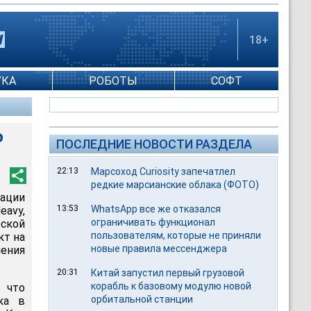
18+
УКА
РОБОТЫ
СОФТ
ю
ПОСЛЕДНИЕ НОВОСТИ РАЗДЕЛА
22:13
Марсоход Curiosity запечатлел
редкие марсианские облака (ФОТО)
ации
13:53
WhatsApp все же отказался
avy,
ограничивать функционал
ской
пользователям, которые не приняли
кт на
новые правила мессенджера
ления
20:31
Китай запустил первый грузовой
корабль к базовому модулю новой
 что
орбитальной станции
ка в