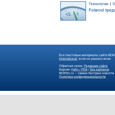
Технологии
|
0
Polaroid пре
Все текстовые материалы сайта NEWS
International
, если не указано иное.
Обратная связь:
Редакция сайта
Версии:
Palm / PDA
/
Без картинок
NEWSru.ru – самые быстрые новости
Политика конфиденциальности