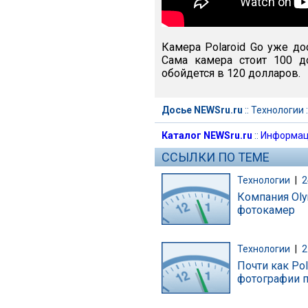
Камера Polaroid Go уже до
Сама камера стоит 100 
обойдется в 120 долларов.
Досье NEWSru.ru
::
Технологии
:
Каталог NEWSru.ru
::
Информац
ССЫЛКИ ПО ТЕМЕ
Технологии
|
2
Компания Oly
фотокамер
Технологии
|
2
Почти как Po
фотографии п