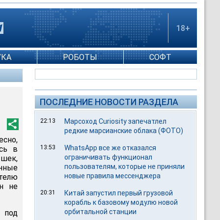
18+
УКА
РОБОТЫ
СОФТ
ПОСЛЕДНИЕ НОВОСТИ РАЗДЕЛА
22:13
Марсоход Curiosity запечатлел
редкие марсианские облака (ФОТО)
сно,
13:53
WhatsApp все же отказался
сь в
ограничивать функционал
ышек,
пользователям, которые не приняли
нные
новые правила мессенджера
ителю
н не
20:31
Китай запустил первый грузовой
корабль к базовому модулю новой
орбитальной станции
o под