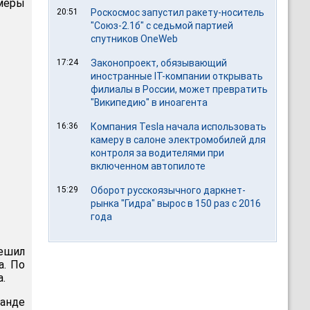
амеры
20:51
Роскосмос запустил ракету-носитель
"Союз-2.1б" с седьмой партией
спутников OneWeb
17:24
Законопроект, обязывающий
иностранные IT-компании открывать
филиалы в России, может превратить
"Википедию" в иноагента
16:36
Компания Tesla начала использовать
камеру в салоне электромобилей для
контроля за водителями при
включенном автопилоте
15:29
Оборот русскоязычного даркнет-
рынка "Гидра" вырос в 150 раз с 2016
года
ешил
а. По
.
анде