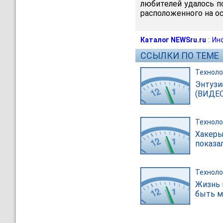
любителей удалось 
расположенного на ос
Каталог NEWSru.ru
::
Ин
ССЫЛКИ ПО ТЕМЕ
Техноло
Энтузи
(ВИДЕО
Техноло
Хакеры
показа
Техноло
Жизнь 
быть м