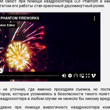
нял салют при помощи квадрокоптера DJI Phantom и к
льтатом его работы стал красочный двухминутный ролик.
 не уточнил, где именно проходили съемки, но посп
оров, которые усомнились в безопасности такого полет
квадрокоптера в любом случае не нанесло бы никому вреда
давно при помощи аналогичного квадрокоптера ком