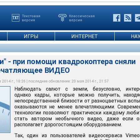
Текстовая
Классическая
версия
версия
ИГРЫ
ИНТЕРНЕТ
НА
и" - при помощи квадрокоптера сняли
печатляющее ВИДЕО
2014 г., 18:26 | последнее обновление: 20 мая 2014 г., 21:57
Наблюдать салют с земли, безусловно, интере
однако кадры, которые можно получить, находя
непосредственной близости от разноцветных всп
оказываются не менее впечатляющими. Совреме
технологии позволяют практически каждому люб
стать автором необычного видео, даже если о
располагает дорогостоящим оборудованием.
Так, один из пользователей видеосервиса Vime