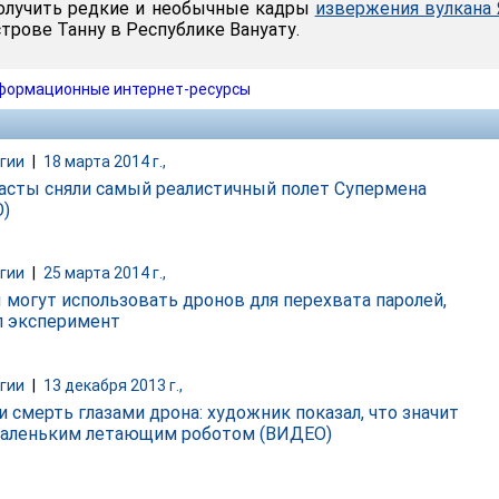
получить редкие и необычные кадры
извержения вулкана 
трове Танну в Республике Вануату.
формационные интернет-ресурсы
гии
|
18 марта 2014 г.,
асты сняли самый реалистичный полет Супермена
)
гии
|
25 марта 2014 г.,
 могут использовать дронов для перехвата паролей,
л эксперимент
гии
|
13 декабря 2013 г.,
и смерть глазами дрона: художник показал, что значит
аленьким летающим роботом (ВИДЕО)