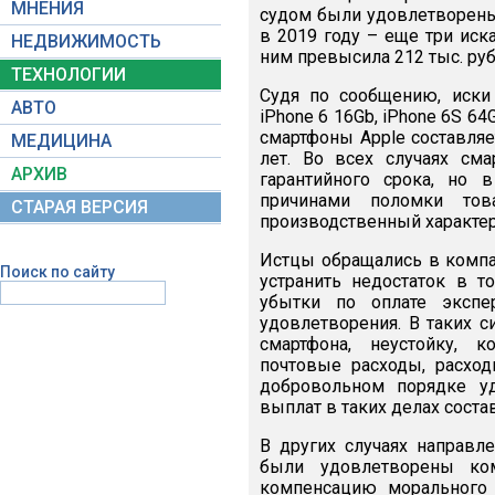
МНЕНИЯ
судом были удовлетворены 
в 2019 году – еще три ис
НЕДВИЖИМОСТЬ
ним превысила 212 тыс. руб
ТЕХНОЛОГИИ
Судя по сообщению, иски
АВТО
iPhone 6 16Gb, iPhone 6S 64
смартфоны Apple составляе
МЕДИЦИНА
лет. Во всех случаях см
АРХИВ
гарантийного срока, но 
причинами поломки тов
СТАРАЯ ВЕРСИЯ
производственный характер 
Истцы обращались в компа
Поиск по сайту
устранить недостаток в т
убытки по оплате экспе
удовлетворения. В таких с
смартфона, неустойку, 
почтовые расходы, расхо
добровольном порядке уд
выплат в таких делах состав
В других случаях направл
были удовлетворены ко
компенсацию морального 