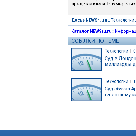
представителя. Размер этих
Досье NEWSru.ru
::
Технологии
:
Каталог NEWSru.ru
::
Информац
ССЫЛКИ ПО ТЕМЕ
Технологии
|
0
Суд в Лондон
миллиарды д
Технологии
|
1
Суд обязал A
патентному ис