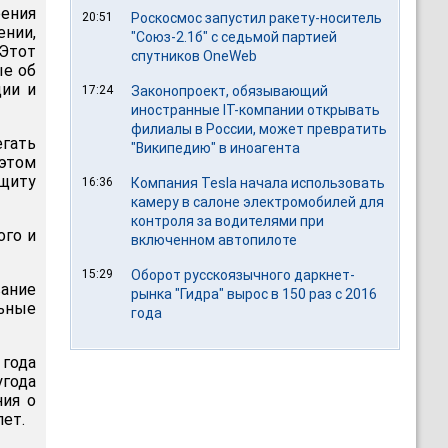
ения
20:51
Роскосмос запустил ракету-носитель
ении,
"Союз-2.1б" с седьмой партией
 Этот
спутников OneWeb
ые об
ции и
17:24
Законопроект, обязывающий
иностранные IT-компании открывать
филиалы в России, может превратить
егать
"Википедию" в иноагента
 этом
ащиту
16:36
Компания Tesla начала использовать
камеру в салоне электромобилей для
контроля за водителями при
ого и
включенном автопилоте
15:29
Оборот русскоязычного даркнет-
вание
рынка "Гидра" вырос в 150 раз с 2016
ьные
года
 года
угода
ния о
лет.