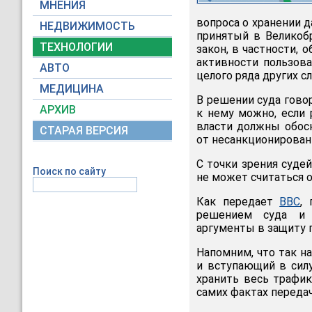
МНЕНИЯ
вопроса о хранении д
НЕДВИЖИМОСТЬ
принятый в Великобр
ТЕХНОЛОГИИ
закон, в частности, 
активности пользова
АВТО
целого ряда других с
МЕДИЦИНА
В решении суда гово
АРХИВ
к нему можно, если 
власти должны обос
СТАРАЯ ВЕРСИЯ
от несанкционирован
С точки зрения суде
Поиск по сайту
не может считаться 
Как передает
BBC
,
решением суда и 
аргументы в защиту п
Напомним, что так н
и вступающий в силу
хранить весь трафик
самих фактах передач