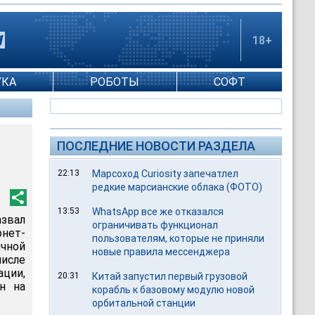
18+
УКА
РОБОТЫ
СОФТ
ПОСЛЕДНИЕ НОВОСТИ РАЗДЕЛА
22:13
Марсоход Curiosity запечатлел
редкие марсианские облака (ФОТО)
13:53
WhatsApp все же отказался
звал
ограничивать функционал
нет-
пользователям, которые не приняли
чной
новые правила мессенджера
исле
ации,
20:31
Китай запустил первый грузовой
н на
корабль к базовому модулю новой
орбитальной станции