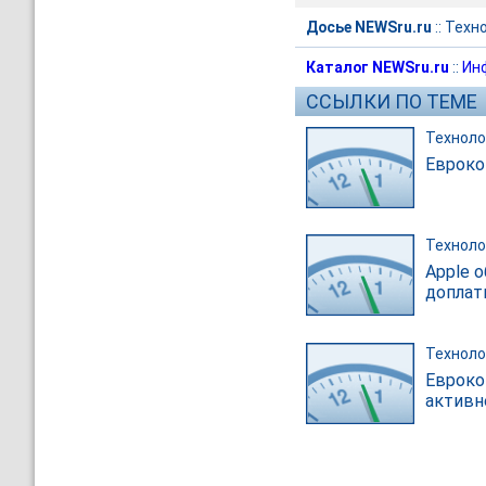
Досье NEWSru.ru
::
Техн
Каталог NEWSru.ru
::
Ин
ССЫЛКИ ПО ТЕМЕ
Техноло
Евроко
Техноло
Apple 
доплат
Техноло
Евроко
активн