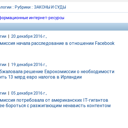
ологии
::
Рубрики
::
ЗАКОНЫ И СУДЫ
формационные интернет-ресурсы
гии
|
20 декабря 2016 г.,
миссия начала расследование в отношении Facebook
гии
|
19 декабря 2016 г.,
обжаловала решение Еврокомиссии о необходимости
ить 13 млрд евро налогов в Ирландии
гии
|
05 декабря 2016 г.,
миссия потребовала от американских IT-гигантов
ее бороться с разжигающим ненависть контентом