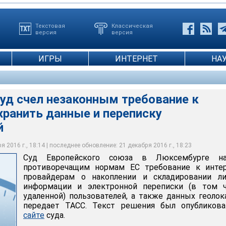
Текстовая
Классическая
версия
версия
ИГРЫ
ИНТЕРНЕТ
НА
уд счел незаконным требование к
хранить данные и переписку
й
 2016 г., 18:14 | последнее обновление: 21 декабря 2016 г., 18:23
Суд Европейского союза в Люксембурге на
противоречащим нормам ЕС требование к интер
провайдерам о накоплении и складировании ли
информации и электронной переписки (в том ч
удаленной) пользователей, а также данных геолок
передает ТАСС. Текст решения был опубликова
сайте
суда.