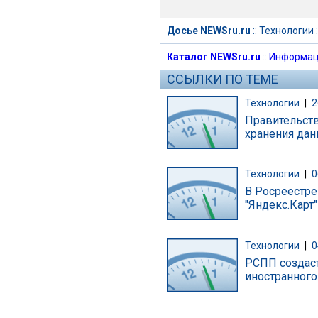
Досье NEWSru.ru
::
Технологии
:
Каталог NEWSru.ru
::
Информац
ССЫЛКИ ПО ТЕМЕ
Технологии
|
2
Правительств
хранения дан
Технологии
|
0
В Росреестре
"Яндекс.Карт"
Технологии
|
0
РСПП создаст
иностранного