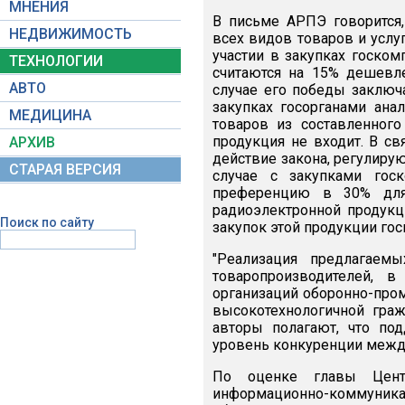
МНЕНИЯ
В письме АРПЭ говорится,
НЕДВИЖИМОСТЬ
всех видов товаров и усл
участии в закупках госком
ТЕХНОЛОГИИ
считаются на 15% дешевле
АВТО
случае его победы заключа
закупках госорганами ан
МЕДИЦИНА
товаров из составленног
продукция не входит. В с
АРХИВ
действие закона, регулирую
СТАРАЯ ВЕРСИЯ
случае с закупками гос
преференцию в 30% для 
радиоэлектронной продукц
Поиск по сайту
закупок этой продукции го
"Реализация предлагаем
товаропроизводителей, 
организаций оборонно-про
высокотехнологичной граж
авторы полагают, что по
уровень конкуренции межд
По оценке главы Цент
информационно-коммуника