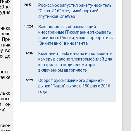
тных
20:51
Роскосмос запустил ракету-носитель
50 кг
"Союз-2.1б" с седьмой партией
удне
спутников OneWeb
17:24
Законопроект, обязывающий
тника
иностранные IT-компании открывать
После
филиалы в России, может превратить
 При
"Википедию" в иноагента
отник
му во
16:36
Компания Tesla начала использовать
ая до
камеру в салоне электромобилей для
контроля за водителями при
включенном автопилоте
сть,
качке
15:29
Оборот русскоязычного даркнет-
рынка "Гидра" вырос в 150 раз с 2016
года
лько
ного
и он
", -
рсией