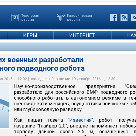
Текстовая
Классическая
версия
версия
ИГРЫ
ИНТЕРНЕТ
НА
их военных разработали
ного подводного робота
 2016 г., 12:02 | последнее обновление: 19 декабря 2016 г., 12:30
Научно-производственное предприятие "Океа
разработало для российского ВМФ подводного ро
способного работать в автономном режиме в те
шести-девяти месяцев, осуществляя поисковые р
или глубоководную разведку.
Как пишет газета
"Известия"
, робот, получи
название "Глайдер 2.0", внешне напоминает небо
торпеду длиной около 2,5 м, оснащенную п