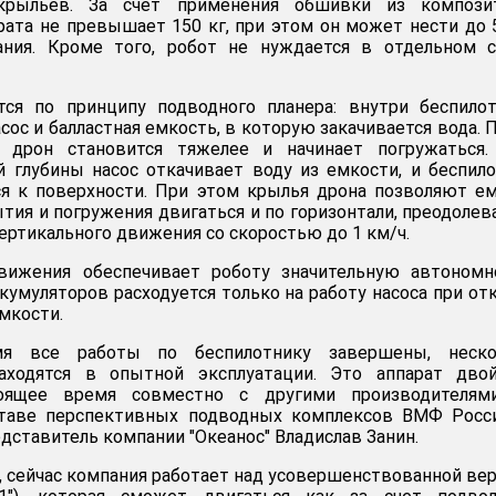
крыльев. За счет применения обшивки из компози
рата не превышает 150 кг, при этом он может нести до 
ания. Кроме того, робот не нуждается в отдельном с
ется по принципу подводного планера: внутри беспило
ос и балластная емкость, в которую закачивается вода. 
и дрон становится тяжелее и начинает погружаться.
 глубины насос откачивает воду из емкости, и беспил
ся к поверхности. При этом крылья дрона позволяют е
тия и погружения двигаться и по горизонтали, преодолев
ертикального движения со скоростью до 1 км/ч.
вижения обеспечивает роботу значительную автономно
кумуляторов расходуется только на работу насоса при от
мкости.
мя все работы по беспилотнику завершены, неско
аходятся в опытной эксплуатации. Это аппарат двой
тоящее время совместно с другими производителям
таве перспективных подводных комплексов ВМФ России
дставитель компании "Океанос" Владислав Занин.
, сейчас компания работает над усовершенствованной ве