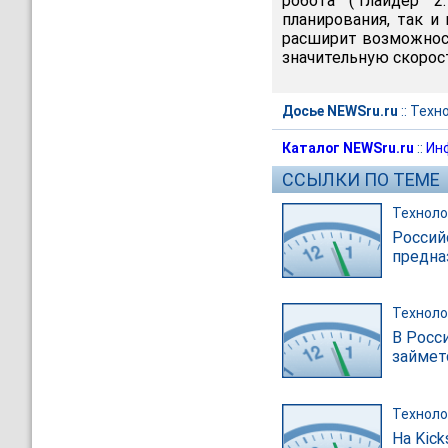
робота ("Глайдер 2
планирования, так и
расширит возможност
значительную скорос
Досье NEWSru.ru
::
Техн
Каталог NEWSru.ru
::
Ин
ССЫЛКИ ПО ТЕМЕ
Техноло
Россий
предна
Техноло
В Росс
займет
Техноло
На Kic