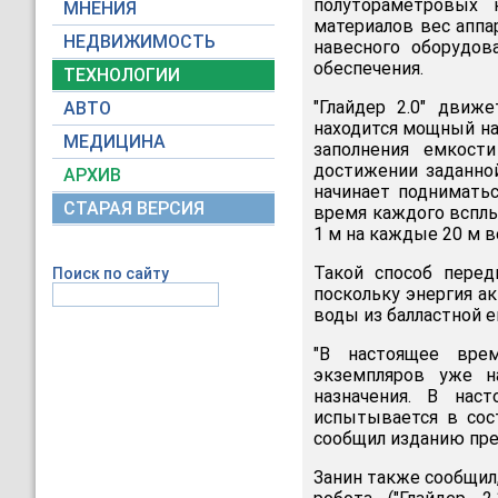
полутораметровых 
МНЕНИЯ
материалов вес аппа
НЕДВИЖИМОСТЬ
навесного оборудов
обеспечения.
ТЕХНОЛОГИИ
"Глайдер 2.0" движ
АВТО
находится мощный нас
МЕДИЦИНА
заполнения емкост
достижении заданной
АРХИВ
начинает поднимать
СТАРАЯ ВЕРСИЯ
время каждого всплы
1 м на каждые 20 м в
Такой способ перед
Поиск по сайту
поскольку энергия ак
воды из балластной е
"В настоящее вре
экземпляров уже н
назначения. В нас
испытывается в сос
сообщил изданию пре
Занин также сообщил