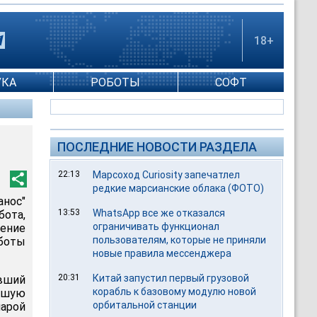
18+
УКА
РОБОТЫ
СОФТ
ПОСЛЕДНИЕ НОВОСТИ РАЗДЕЛА
22:13
Марсоход Curiosity запечатлел
редкие марсианские облака (ФОТО)
нос"
13:53
WhatsApp все же отказался
бота,
ограничивать функционал
чение
пользователям, которые не приняли
аботы
новые правила мессенджера
20:31
Китай запустил первый грузовой
вший
корабль к базовому модулю новой
льшую
орбитальной станции
арой