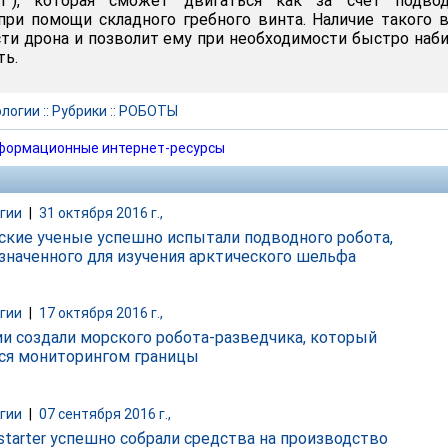
.1"), которая сможет двигаться как за счет подвод
 при помощи складного гребного винта. Наличие такого 
и дрона и позволит ему при необходимости быстро наб
ть.
ологии
::
Рубрики
::
РОБОТЫ
формационные интернет-ресурсы
гии
|
31 октября 2016 г.,
ские ученые успешно испытали подводного робота,
значенного для изучения арктического шельфа
гии
|
17 октября 2016 г.,
ии создали морского робота-разведчика, который
ся мониторингом границы
гии
|
07 сентября 2016 г.,
kstarter успешно собрали средства на производство