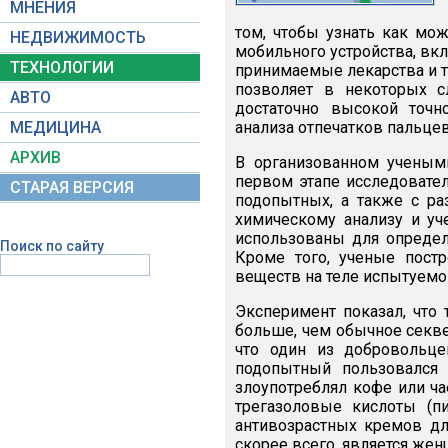
МНЕНИЯ
том, чтобы узнать как мо
НЕДВИЖИМОСТЬ
мобильного устройства, вк
ТЕХНОЛОГИИ
принимаемые лекарства и т
позволяет в некоторых с
АВТО
достаточно высокой точн
МЕДИЦИНА
анализа отпечатков пальце
АРХИВ
В организованном ученым
первом этапе исследовате
СТАРАЯ ВЕРСИЯ
подопытных, а также с ра
химическому анализу и уч
использованы для определ
Поиск по сайту
Кроме того, ученые пост
веществ на теле испытуемог
Эксперимент показал, что 
больше, чем обычное секв
что один из добровольце
подопытный пользовался 
злоупотреблял кофе или ч
трегазоловые кислоты (п
антивозрастных кремов дл
скорее всего, является жен