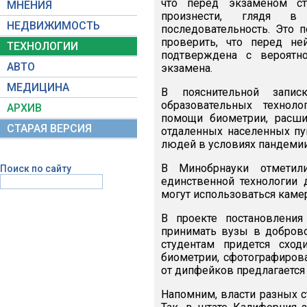
что перед экзаменом ст
МНЕНИЯ
произнести, глядя в
НЕДВИЖИМОСТЬ
последовательность. Это п
проверить, что перед не
ТЕХНОЛОГИИ
подтверждена с вероятн
АВТО
экзамена.
МЕДИЦИНА
В пояснительной запис
образовательных технол
АРХИВ
помощи биометрии, расши
СТАРАЯ ВЕРСИЯ
отдаленных населенных пу
людей в условиях пандемии
В Минобрнауки отметили
Поиск по сайту
единственной технологии 
могут использоваться каме
В проекте постановления
принимать вузы в доброво
студентам придется сход
биометрии, сфотографирова
от дипфейков предлагается
Напомним, власти разных с