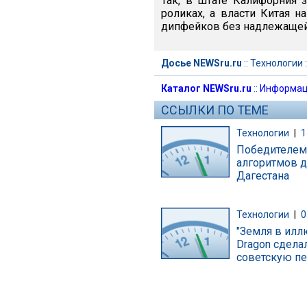
Так, в штате Калифорния
роликах, а власти Китая 
дипфейков без надлежащей
Досье NEWSru.ru
::
Технологии
:
Каталог NEWSru.ru
::
Информац
ССЫЛКИ ПО ТЕМЕ
Технологии
|
1
Победителем 
алгоритмов д
Дагестана
Технологии
|
0
"Земля в илл
Dragon сдел
советскую п