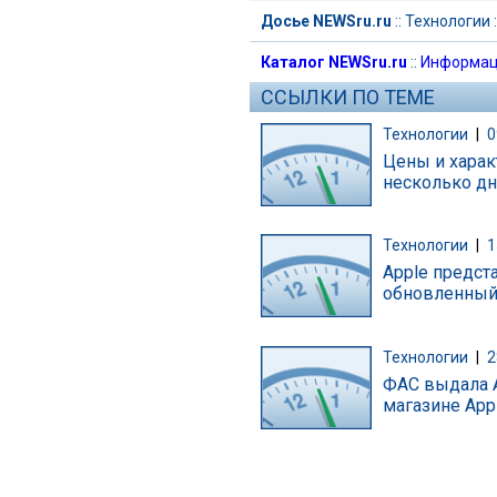
Досье NEWSru.ru
::
Технологии
:
Каталог NEWSru.ru
::
Информац
ССЫЛКИ ПО ТЕМЕ
Технологии
|
0
Цены и харак
несколько дн
Технологии
|
1
Apple предст
обновленный 
Технологии
|
2
ФАС выдала A
магазине App