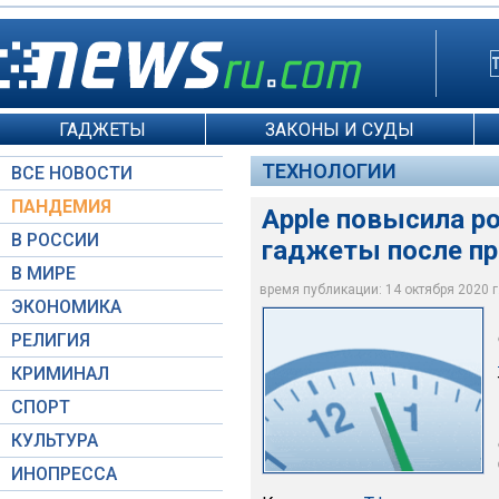
ГАДЖЕТЫ
ЗАКОНЫ И СУДЫ
ТЕХНОЛОГИИ
ВСЕ НОВОСТИ
ПАНДЕМИЯ
Apple повысила р
В РОССИИ
гаджеты после пр
В МИРЕ
Наушники AirPods
время публикации: 14 октября 2020 г.
ЭКОНОМИКА
masarik@inbox.ru
/ D
РЕЛИГИЯ
КРИМИНАЛ
СПОРТ
КУЛЬТУРА
ИНОПРЕССА