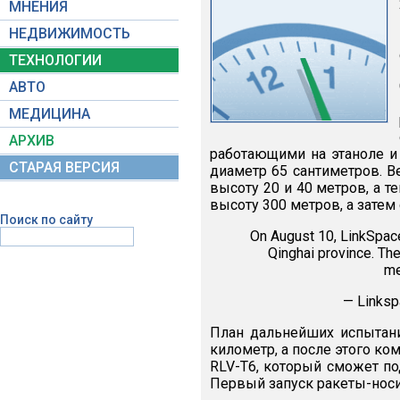
МНЕНИЯ
НЕДВИЖИМОСТЬ
ТЕХНОЛОГИИ
АВТО
МЕДИЦИНА
АРХИВ
работающими на этаноле и
СТАРАЯ ВЕРСИЯ
диаметр 65 сантиметров. 
высоту 20 и 40 метров, а т
высоту 300 метров, а зате
Поиск по сайту
On August 10, LinkSpace’
Qinghai province. The 
me
— Linksp
План дальнейших испытани
километр, а после этого к
RLV-T6, который сможет по
Первый запуск ракеты-носит