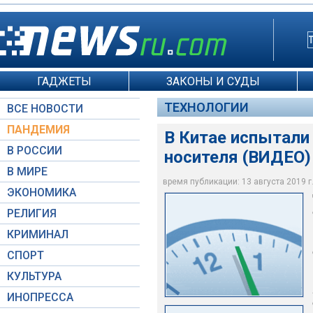
ГАДЖЕТЫ
ЗАКОНЫ И СУДЫ
ТЕХНОЛОГИИ
ВСЕ НОВОСТИ
ПАНДЕМИЯ
В Китае испытали
В РОССИИ
носителя (ВИДЕО)
В МИРЕ
время публикации: 13 августа 2019 г.
ЭКОНОМИКА
Linkspace_China / tw
Стоп-кадр видео Чи
РЕЛИГИЯ
КРИМИНАЛ
СПОРТ
КУЛЬТУРА
ИНОПРЕССА