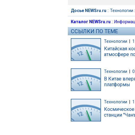
Досье NEWSru.ru
::
Технологии
:
Каталог NEWSru.ru
::
Информац
ССЫЛКИ ПО ТЕМЕ
Технологии
|
1
Китайская ко
атмосфере по
Технологии
|
0
В Китае впер
платформы
Технологии
|
1
Космическое
станции "Чан