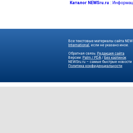
Каталог NEWSru.ru
::
Информац
Все текстовые материалы сайта NEWS
International
, если не указано иное.
Обратная связь:
Редакция сайта
Версии:
Palm / PDA
/
Без картинок
NEWSru.ru – самые быстрые новости
Политика конфиденциальности