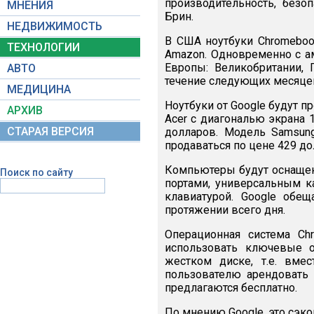
производительность, безоп
МНЕНИЯ
Брин.
НЕДВИЖИМОСТЬ
В США ноутбуки Chromebook
ТЕХНОЛОГИИ
Amazon. Одновременно с а
Европы: Великобритании, 
АВТО
течение следующих месяцев 
МЕДИЦИНА
Ноутбуки от Google будут п
АРХИВ
Acer с диагональю экрана 
СТАРАЯ ВЕРСИЯ
долларов. Модель Samsun
продаваться по цене 429 дол
Компьютеры будут оснащен
Поиск по сайту
портами, универсальным 
клавиатурой. Google обещ
протяжении всего дня.
Операционная система Ch
использовать ключевые о
жестком диске, т.е. вме
пользователю арендовать
предлагаются бесплатно.
По мнению Google, это сэк