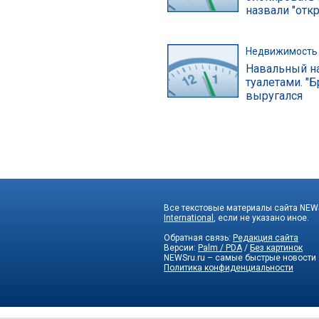
назвали "отк
Недвижимость
Навальный на
туалетами. "Б
выругался
Все текстовые материалы сайта NEWS
International
, если не указано иное.
Обратная связь:
Редакция сайта
Версии:
Palm / PDA
/
Без картинок
NEWSru.ru – самые быстрые новости
Политика конфиденциальности