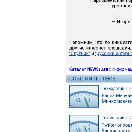
"Парламентский пор
уровней.
— Игорь
Напомним, что по инициат
другие интернет-площадки,
"Спутник"
и
"русский интерн
Каталог NEWSru.ru
::
Информац
ССЫЛКИ ПО ТЕМЕ
Технологии
|
0
Елена Мизули
Минкомсвязи
Технологии
|
2
Twitter опро
блокировать 