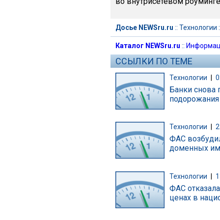
во внутрисетевом роуминге 
Досье NEWSru.ru
::
Технологии
:
Каталог NEWSru.ru
::
Информац
ССЫЛКИ ПО ТЕМЕ
Технологии
|
0
Банки снова 
подорожания
Технологии
|
2
ФАС возбудил
доменных и
Технологии
|
1
ФАС отказала
ценах в наци