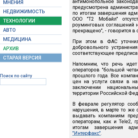
антимонопольное законодат
МНЕНИЯ
предусмотрена администра
НЕДВИЖИМОСТЬ
по итогам завершения адми
ООО "Т2 Мобайл" отсутс
ТЕХНОЛОГИИ
роуминговых соглашений н
АВТО
прекращено", - говорится 
МЕДИЦИНА
При этом в ФАС уточнил
добровольного устранени
АРХИВ
соответствующее предписа
СТАРАЯ ВЕРСИЯ
Напомним, что речь иде
операторов "большой четве
прошлого года. Все компа
Поиск по сайту
цен на услуги связи в н
заключении национальн
территории Российской Фед
В феврале регулятор соо
нарушения, в марте то же 
выдавать компаниям пред
операторам, как и Tele2,
итогам завершения адм
"Интерфакс"
.