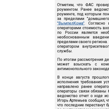
Отметим, что ФАС прове
роумингом. Ранее ведомс
роуминге, под которым пон
за пределами "домашнег
"ВымпелКома"
. Согласно 
операторами стоимость вх
по России является нео
необоснованным введени
пределами своего региона.
оператором внутрисетево
службы.
По итогам рассмотрения д
может взыскать с комп
антимонопольного законода
В конце августа прошло
исполнения требования ус
направлено ранее операт
операторы связи обязаны 
ведомство отчет о ходе и
Игорь Артемьев сообщил, ч
что последние перестанут б