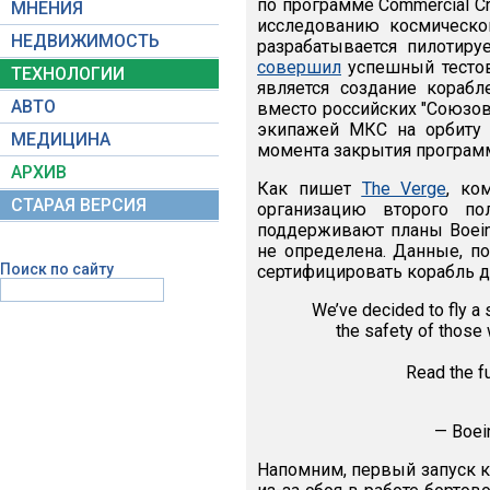
по программе Commercial C
МНЕНИЯ
исследованию космическо
НЕДВИЖИМОСТЬ
разрабатывается пилотир
совершил
успешный тестов
ТЕХНОЛОГИИ
является создание корабл
АВТО
вместо российских "Союзов
экипажей МКС на орбиту 
МЕДИЦИНА
момента закрытия программы
АРХИВ
Как пишет
The Verge
, ко
СТАРАЯ ВЕРСИЯ
организацию второго по
поддерживают планы Boeing
не определена. Данные, п
Поиск по сайту
сертифицировать корабль д
We’ve decided to fly a
the safety of those 
Read the f
— Boei
Напомним, первый запуск ко