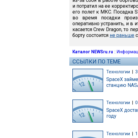
из-за сбоя в работе борто
и потратил на ее корректи
его полет к МКС. Посадка St
во время посадки произ
оперативно устранить, и в 
касается Crew Dragon, то п
борту состоится
не раньше
с
Каталог NEWSru.ru
::
Информац
ССЫЛКИ ПО ТЕМЕ
Технологии
|
3
SpaceX займе
станцию NAS
Технологии
|
0
SpaceX доста
году
Технологии
|
1