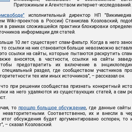
Пригожиным и Агентством интернет-исследований.
омсвободе"
исполнительный директор НП "Викимедиа
ем Wiki-проектов в России) Станислав Козловский, под
я в рамках сложившейся практики блокировки определ
точников информации для статей.
ольше 10 лет существует спам-фильтр. Когда в него зано
 то ссылки на них становится больше невозможно вставл
, это ссылки на сайты, которые пытаются раскрутить спа
акже вносятся, в частности, ссылки на сайты завед
 чтобы предотвратить их включение в энциклопеди
я специальный раздел, где сообществом участников пр
торитетности тех или иных источников", – рассказал он.
 что при решении сообщества признать конкретный ист
ки на него удаляются из существующих статей, а сам р
ст.
учая, то
прошло большое обсуждение
, где данные сайт
неавторитетными. Соответственно, их и внесли в че
 итог обсуждения будет аргументировано оспорен, то 
", – сказал Козловский.