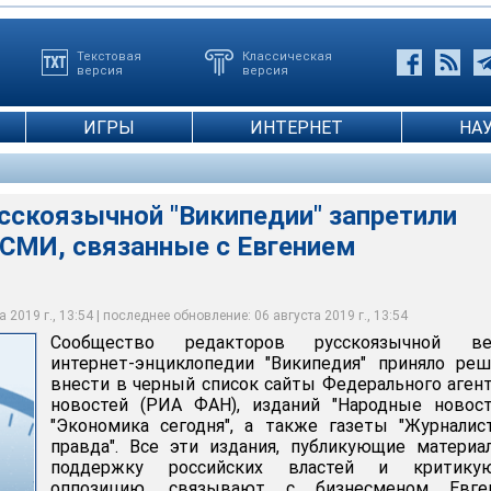
Текстовая
Классическая
версия
версия
ИГРЫ
ИНТЕРНЕТ
НА
сскоязычной "Википедии" запретили
 СМИ, связанные с Евгением
 2019 г., 13:54 | последнее обновление: 06 августа 2019 г., 13:54
Сообщество редакторов русскоязычной ве
интернет-энциклопедии "Википедия" приняло ре
внести в черный список сайты Федерального аген
новостей (РИА ФАН), изданий "Народные новост
"Экономика сегодня", а также газеты "Журналис
правда". Все эти издания, публикующие матери
поддержку российских властей и критику
оппозицию, связывают с бизнесменом Евге