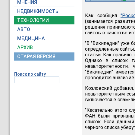
МНЕНИЯ
НЕДВИЖИМОСТЬ
Как сообщил
"Роск
ТЕХНОЛОГИИ
(занимается развити
решения принимаютс
АВТО
сайтов в качестве ис
МЕДИЦИНА
"В "Википедии" уже б
АРХИВ
определенные сайты,
статьи. Как правило
СТАРАЯ ВЕРСИЯ
Однако в список т
неавторитетности,
"Википедии" имеетс
Поиск по сайту
проводится анализ ав
Козловский добавил,
неавторитетным ссыл
включается в спам-ли
"Касательно этого сл
ФАН были признаны 
список. Если данный
черного списка уберут