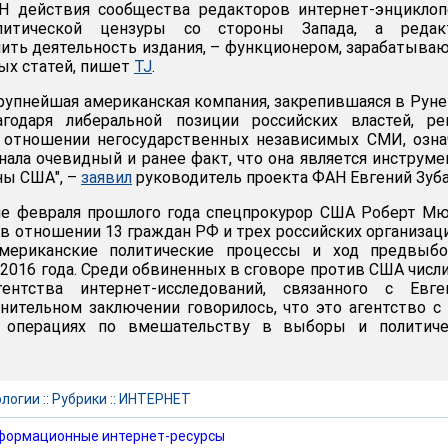
 действия сообщества редакторов интернет-энциклоп
литической цензуры со стороны Запада, а редакт
ить деятельность издания, – функционером, зарабатыв
ых статей, пишет
TJ
.
крупнейшая американская компания, закрепившаяся в Руне
годаря либеральной позиции российских властей, ре
в отношении негосударственных независимых СМИ, озна
знала очевидный и ранее факт, что она является инструм
ны США", –
заявил
руководитель проекта ФАН Евгений Зуба
не февраля прошлого года спецпрокурор США Роберт М
в отношении 13 граждан РФ и трех российских организац
мериканские политические процессы и ход предвыбо
 2016 года. Среди обвиненных в сговоре против США числ
ентства интернет-исследований, связанного с Евге
ительном заключении говорилось, что это агентство с
в операциях по вмешательству в выборы и политиче
ологии
::
Рубрики
::
ИНТЕРНЕТ
формационные интернет-ресурсы