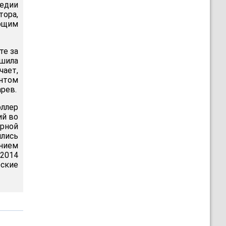
едии
ора,
ающим
те за
шила
чает,
ентом
рев.
юллер
ий во
рной
ились
нием
 2014
ские