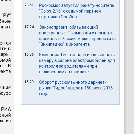
20:51
Роскосмос запустил ракету-носитель
"Союз-2.1б" с седьмой партией
 РУ"
спутников OneWeb
обные
енных
17:24
Законопроект, обязывающий
иностранные IT-компании открывать
филиалы в России, может превратить
сятся
"Википедию" в иноагента
ять в
меры.
16:36
Компания Tesla начала использовать
омой
камеру в салоне электромобилей для
ю. В
контроля за водителями при
оекта
включенном автопилоте
15:29
Оборот русскоязычного даркнет-
очник
рынка "Гидра" вырос в 150 раз с 2016
есурс
года
ы РИА
рный
их из