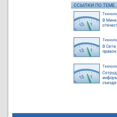
ССЫЛКИ ПО ТЕМЕ
Техноло
В Минк
отечес
Техноло
В Сети
правок
Техноло
Сотруд
информ
съезде