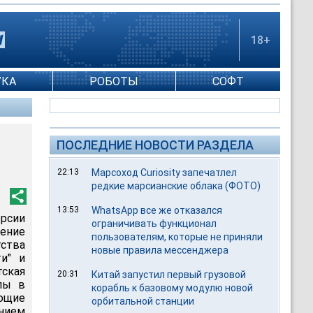
18+
УКА
РОБОТЫ
СОФТ
ПОСЛЕДНИЕ НОВОСТИ РАЗДЕЛА
22:13
Марсоход Curiosity запечатлел
редкие марсианские облака (ФОТО)
13:53
WhatsApp все же отказался
рсии
ограничивать функционал
шение
пользователям, которые не приняли
тства
новые правила мессенджера
и" и
тская
20:31
Китай запустил первый грузовой
алы в
корабль к базовому модулю новой
ющие
орбитальной станции
нием