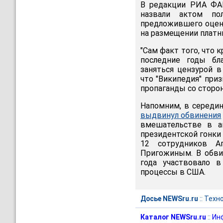
В редакции РИА ФАН
назвали актом по
предложившего оцен
на размещении платн
"Сам факт того, что 
последние годы бла
заняться цензурой 
что "Википедия" при
пропаганды со сторо
Напомним, в середи
выдвинул обвинения
вмешательстве в а
президентской гонки
12 сотрудников Аг
Пригожиным. В обвин
года участвовало 
процессы в США.
Досье NEWSru.ru
::
Техн
Каталог NEWSru.ru
::
Ин