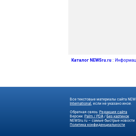
Каталог NEWSru.ru
::
Информац
Все текстовые материалы сайта NEWS
International
, если не указано иное.
Обратная связь:
Редакция сайта
Версии:
Palm / PDA
/
Без картинок
NEWSru.ru – самые быстрые новости
Политика конфиденциальности