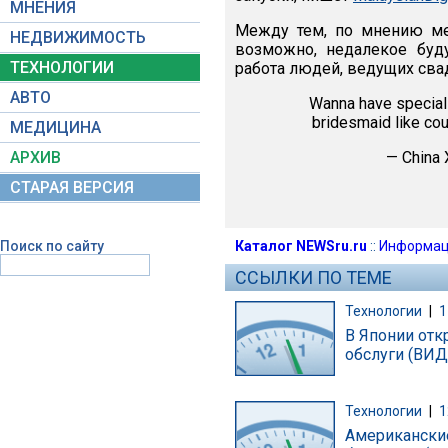
МНЕНИЯ
Между тем, по мнению ме
НЕДВИЖИМОСТЬ
возможно, недалекое буд
ТЕХНОЛОГИИ
работа людей, ведущих св
АВТО
Wanna have special
bridesmaid like coup
МЕДИЦИНА
АРХИВ
— China
СТАРАЯ ВЕРСИЯ
Поиск по сайту
Каталог NEWSru.ru
::
Информац
ССЫЛКИ ПО ТЕМЕ
Технологии
|
1
В Японии отк
обслуги (ВИД
Технологии
|
1
Американски