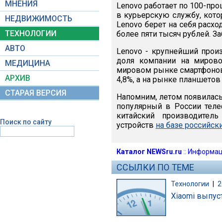
МНЕНИЯ
Lenovo работает по 100-про
в курьерскую службу, кото
НЕДВИЖИМОСТЬ
Lenovo берет на себя расхо
ТЕХНОЛОГИИ
более пяти тысяч рублей. З
АВТО
Lenovo - крупнейший произв
доля компании на миров
МЕДИЦИНА
мировом рынке смартфонов L
АРХИВ
4,8%, а на рынке планшетов -
СТАРАЯ ВЕРСИЯ
Напомним, летом появилась
популярный в России телеф
китайский производите
Поиск по сайту
устройств
на базе российск
Каталог NEWSru.ru
::
Информац
ССЫЛКИ ПО ТЕМЕ
Технологии
|
2
Xiaomi выпус