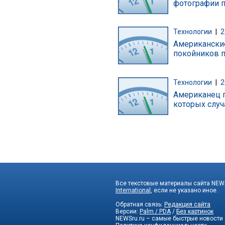
фотографии п
Технологии
|
2
Американски
покойников п
Технологии
|
2
Американец п
которых случ
Все текстовые материалы сайта NEWS
International
, если не указано иное.
Обратная связь:
Редакция сайта
Версии:
Palm / PDA
/
Без картинок
NEWSru.ru – самые быстрые новости