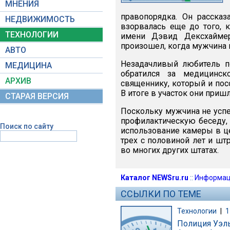
МНЕНИЯ
правопорядка. Он рассказ
НЕДВИЖИМОСТЬ
взорвалась еще до того, 
ТЕХНОЛОГИИ
имени Дэвид Дексхайме
произошел, когда мужчина 
АВТО
Незадачливый любитель п
МЕДИЦИНА
обратился за медицинс
АРХИВ
священнику, который и пос
В итоге в участок они приш
СТАРАЯ ВЕРСИЯ
Поскольку мужчина не успе
профилактическую беседу, 
Поиск по сайту
использование камеры в ц
трех с половиной лет и ш
во многих других штатах.
Каталог NEWSru.ru
::
Информац
ССЫЛКИ ПО ТЕМЕ
Технологии
|
1
Полиция Уэль