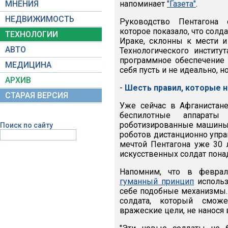
МНЕНИЯ
напоминает
"Газета"
.
НЕДВИЖИМОСТЬ
Руководство Пентагона 
которое показало, что солд
ТЕХНОЛОГИИ
Ираке, склонны к мести и
АВТО
Технологического инстит
программное обеспечение д
МЕДИЦИНА
себя пусть и не идеально, н
АРХИВ
-
Шесть правил, которые 
СТАРАЯ ВЕРСИЯ
Уже сейчас в Афганистан
беспилотные аппарат
роботизированные машины
Поиск по сайту
роботов дистанционно упра
мечтой Пентагона уже 30 л
искусственных солдат пона
Напомним, что в февра
гуманный принцип
использ
себе подобные механизмы. 
солдата, который сможе
вражеские цели, не нанося