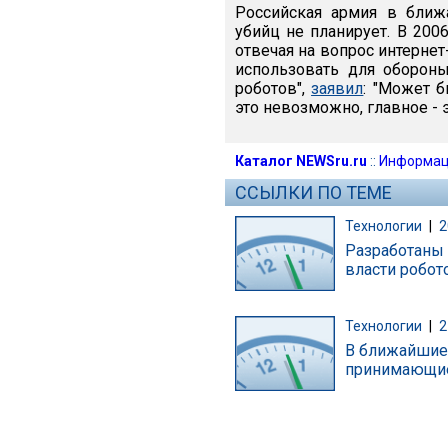
Российская армия в ближ
убийц не планирует. В 20
отвечая на вопрос интернет
использовать для оборон
роботов",
заявил
: "Может б
это невозможно, главное - э
Каталог NEWSru.ru
::
Информац
ССЫЛКИ ПО ТЕМЕ
Технологии
|
2
Разработаны 
власти робот
Технологии
|
2
В ближайшие 
принимающие