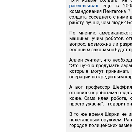
"Эти новые солдаты не б
рассказывал
еще в 2005 
командования Пентагона. ? 
солдата, соседнего с ними 
работу лучше, чем люди? Бе
По мнению американского
машины: учим роботов отл
вопрос: возможна ли разра
военным законам и будет 
Аллен считает, что необхо
"Это нужно продумать заран
которые могут принимать
операции по кредитным кар
А вот профессор Шеффил
относится к роботам-солдат
коже. Сама идея робота, 
просто ужасна", - говорит он
В то же время Шарки не и
нелетальным оружием. Ране
городов полицейских замен