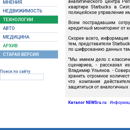
аналитического центра Per
МНЕНИЯ
квартире Starbucks в Сиэ
НЕДВИЖИМОСТЬ
полицейское управление им
ТЕХНОЛОГИИ
Всем пострадавшим сотру
кредитный мониторинг от ко
АВТО
МЕДИЦИНА
Скорее всего, информация
тем, представители Starbu
АРХИВ
по шифрованию данных там,
СТАРАЯ ВЕРСИЯ
"Мы имеем дело с классич
сценариев, - рассказал и
Владимир Ульянов. - Совер
Поиск по сайту
хранить огромное количест
что компания действите
защититься от аналогичных
Каталог NEWSru.ru
::
Информац