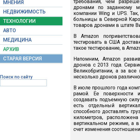
требования, чем разреш
МНЕНИЯ
дронами по заданному м
НЕДВИЖИМОСТЬ
компании Wing и UPS. Так
больницы в Северной Карол
ТЕХНОЛОГИИ
товаров дронами в штате В
АВТО
В Amazon поприветствов
МЕДИЦИНА
тестировать в США доставк
такое тестирование, в Amaz
АРХИВ
СТАРАЯ ВЕРСИЯ
Напомним, Amazon разви
дронов с 2013 года. Серви
Великобритании, а за вс
несколько дронов различно
Поиск по сайту
В июле прошлого года ком
рамой. Ее поверхности 
создавать подъемную силу 
есть отдельный вертикал
способного доставлять гру
километров, расположена
вертикальном режиме, а в
счет изменения соотношения