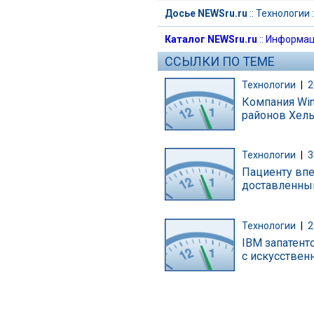
Досье NEWSru.ru
::
Технологии
:
Каталог NEWSru.ru
::
Информац
ССЫЛКИ ПО ТЕМЕ
Технологии
|
2
Компания Win
районов Хел
Технологии
|
3
Пациенту впе
доставленны
Технологии
|
2
IBM запатент
с искусстве