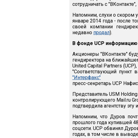
сотрудничать с "ВКонтакте",
Напомним, слухи о скором у
январе 2014 года - после то
своей компании гендирек
недавно
продал
).
В фонде UCP информацию 
Акционеры "ВКонтакте" буд
гендиректора на ближайшем
United Capital Partners (UC
"Соответствующий пункт вн
"Интерфакс"
пресс-секретарь UCP Нафис
Представитель USM Holding
контролирующего Mail.ru Gr
подтвердила агентству эту
Напомним, что Дуров поч
прошлого года купившей 48
соцсети. UCP обвинял Дуро
годах, в том числе в вывод