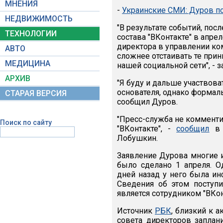
МНЕНИЯ
-
Украинские СМИ: Дуров по
НЕДВИЖИМОСТЬ
"В результате событий, по
ТЕХНОЛОГИИ
состава "ВКонтакте" в апре
директора в управлении ком
АВТО
сложнее отстаивать те при
МЕДИЦИНА
нашей социальной сети", - з
АРХИВ
"Я буду и дальше участвова
основателя, однако формал
СТАРАЯ ВЕРСИЯ
сообщил Дуров.
"Пресс-служба не комменти
Поиск по сайту
"ВКонтакте", -
сообщил
в T
Лобушкин.
Заявление Дурова многие и
было сделано 1 апреля. 
дней назад у него была и
Сведения об этом поступи
является сотрудником "ВКон
Источник
РБК
, близкий к 
совета директоров заплан