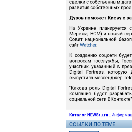
сделки с собственным дата
развития собственных прое
Дуров поможет Киеву с р
На Украине планируется с
Мережа, НСМ) и новый сер
Совет национальной безоп
сайт
Watcher
.
К созданию соцсети будет
вопросам госслужбы, Госс
участник, указанный в пре
Digital Fortress, котору
выпустила мессенджер Tele
"Какова роль Digital Fort
компания будет разрабат
социальной сети ВКонтакте",
Каталог NEWSru.ru
::
Информац
ССЫЛКИ ПО ТЕМЕ