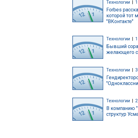
Технологии
|
1
Forbes расск
которой тот 
"ВКонтакте"
Технологии
|
1
Бывший сорат
желающего см
Технологии
|
3
Гендиректоро
"Одноклассни
Технологии
|
2
В компанию "
структур Усм